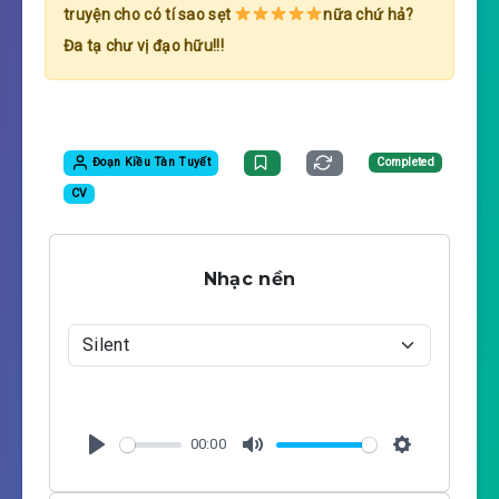
truyện cho có tí sao sẹt
nữa chứ hả?
Đa tạ chư vị đạo hữu!!!
Đoạn Kiều Tàn Tuyết
Completed
CV
Nhạc nền
00:00
P
M
S
l
u
e