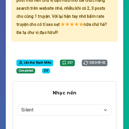
post mới nên chư vị đạo hữu nhớ xài chức năng
search trên website nhé, nhiều khi có 2, 3 posts
cho cùng 1 truyện. Với lại tiện tay nhớ bấm rate
truyện cho có tí sao sẹt
nữa chứ hả?
Đa tạ chư vị đạo hữu!!!
Lão Đại Bạch Miêu
257
2020-09-02
Completed
CV
Nhạc nền