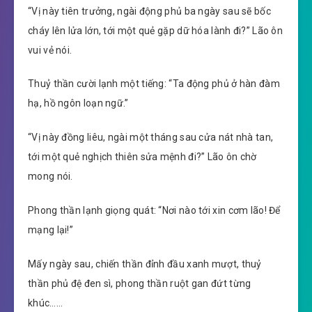
“Vị này tiên trưởng, ngài động phủ ba ngày sau sẽ bốc
cháy lên lửa lớn, tới một quẻ gặp dữ hóa lành đi?” Lão ôn
vui vẻ nói.
Thuỷ thần cười lạnh một tiếng: “Ta động phủ ở hàn đàm
hạ, hồ ngôn loạn ngữ.”
“Vị này đồng liêu, ngài một tháng sau cửa nát nhà tan,
tới một quẻ nghịch thiên sửa mệnh đi?” Lão ôn chờ
mong nói.
Phong thần lạnh giọng quát: “Nơi nào tới xin cơm lão! Để
mạng lại!”
Mấy ngày sau, chiến thần đỉnh đầu xanh mượt, thuỷ
thần phủ đệ đen sì, phong thần ruột gan đứt từng
khúc……