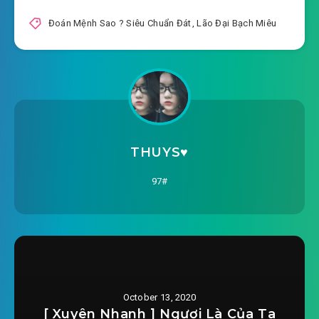
2020-09-02 03:44
#22: Phần 22
Đoán Mệnh Sao ? Siêu Chuẩn Đát
,
Lão Đại Bạch Miêu
2020-09-02 03:44
#23: Phần 23
2020-09-02 03:45
#24: Phần 24
2020-09-02 03:45
#25: Phần 25
2020-09-02 03:46
#26: Phần 26
THUYS♥️
2020-09-02 03:46
#27: Phần 27
97#
2020-09-02 03:46
#28: Phần 28
2020-09-02 03:47
#29: Phần 29
2020-09-02 03:47
#30: Phần 30
October 13, 2020
2020-09-02 03:48
#31: Phần 31
[ Xuyên Nhanh ] Ngươi Là Của Ta