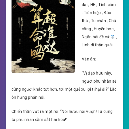
đại , HE , Tình cảm
, Tiên hiệp , Báo
thù , Tu chân , Chủ
công , Huyền học ,
Ngân bài đề cử
,
Linh dị thần quái
Văn án:
“Vị đạo hữu này,
ngươi phu nhân sẽ
cùng người khác tốt hơn, tới một quẻ xu lợi tị hại đi?” Lão
ôn hưng phấn nói.
Chiến thần vứt ra một roi: “Nói hươu nói vượn! Ta cùng
ta phu nhân cầm sắt hài hòa!”