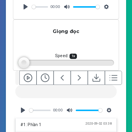
00:00
P
M
S
l
u
e
a
t
t
Giọng đọc
y
e
t
i
n
g
Speed:
1
x
s
00:00
P
M
S
l
u
e
2020-09-02 03:38
#1: Phần 1
a
t
t