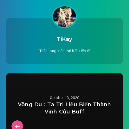
#24: Phần 24
#25: Phần 25
#26: Phần 26
TiKay
#27: Phần 27
Thần long kiến thủ bất kiến vĩ
#28: Phần 28
#29: Phần 29
#30: Phần 30
October 13, 2020
#31: Phần 31
Võng Du : Ta Trị Liệu Biến Thành
Vĩnh Cửu Buff
#32: Phần 32
#33: Phần 33