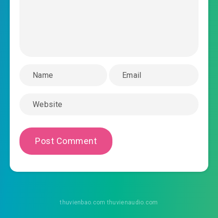
#44: Phần 44
#45: Phần 45
#46: Phần 46
#47: Phần 47
#48: Phần 48
#49: Phần 49
#50: Phần 50
#51: Phần 51
#52: Phần 52
thuvienbao.com thuvienaudio.com
#53: Phần 53