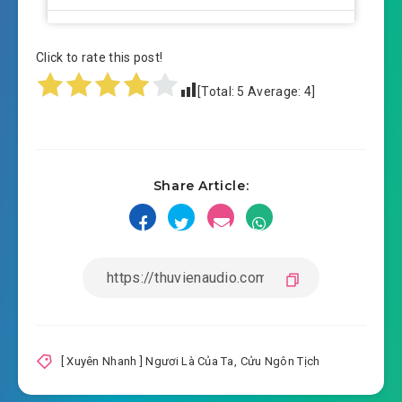
#14: Phần 14
Click to rate this post!
#15: Phần 15
[Total:
5
Average:
4
]
#16: Phần 16
#17: Phần 17
Share Article:
#18: Phần 18
#19: Phần 19
#20: Phần 20
#21: Phần 21
#22: Phần 22
[ Xuyên Nhanh ] Ngươi Là Của Ta
,
Cửu Ngôn Tịch
#23: Phần 23