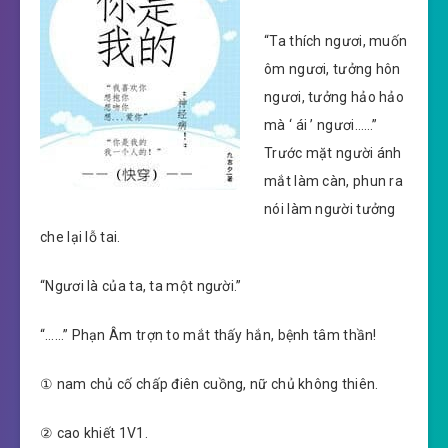
“Ta thích ngươi, muốn
ôm ngươi, tưởng hôn
ngươi, tưởng hảo hảo
mà ‘ ái ’ ngươi……”
Trước mặt người ánh
mắt làm càn, phun ra
nói làm người tưởng
che lại lỗ tai.
“Ngươi là của ta, ta một người.”
“……” Phạn Âm trợn to mắt thấy hắn, bệnh tâm thần!
① nam chủ cố chấp điên cuồng, nữ chủ không thiên.
② cao khiết 1V1.