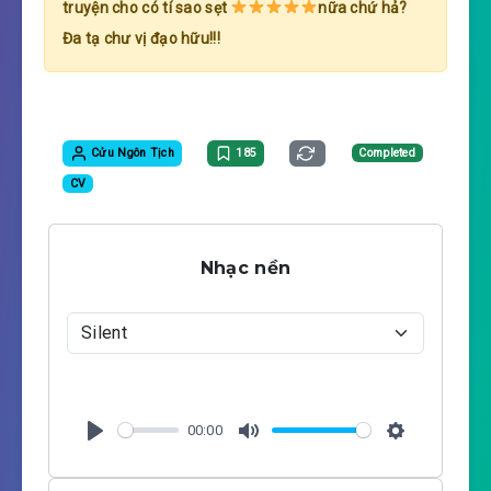
truyện cho có tí sao sẹt
nữa chứ hả?
Đa tạ chư vị đạo hữu!!!
Cửu Ngôn Tịch
185
Completed
CV
Nhạc nền
00:00
P
M
S
l
u
e