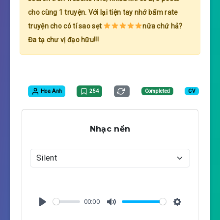
cho cùng 1 truyện. Với lại tiện tay nhớ bấm rate
truyện cho có tí sao sẹt
nữa chứ hả?
Đa tạ chư vị đạo hữu!!!
Hoa Anh
254
Completed
CV
Nhạc nền
00:00
P
M
S