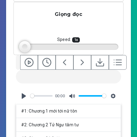
l
u
e
a
t
t
Giọng đọc
y
e
t
i
n
g
Speed:
1
x
s
00:00
P
M
S
l
u
e
#1: Chương 1 mới tới nữ tôn
a
t
t
y
e
t
#2: Chương 2 Tử Ngư tâm tư
i