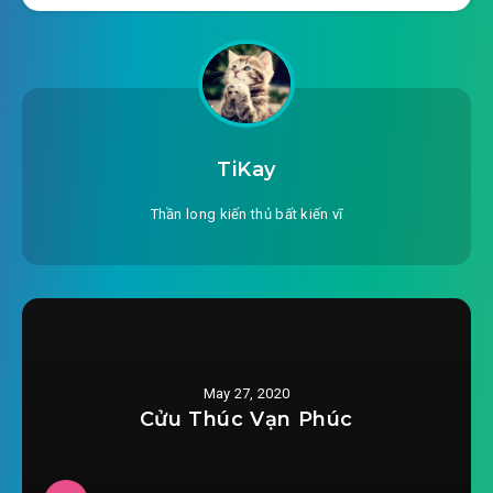
#23: Chương 23 tiểu lộ thân thủ ( nhị )
#24: Chương 24 sắp ly biệt
#25: Chương 25 ly biệt
#26: Chương 26 ngộ dư người nhà
TiKay
#27: Chương 27 cứu dư người nhà
Thần long kiến thủ bất kiến vĩ
#28: Chương 28 ngọc tiêu
#29: Chương 29 thu “Hai dư”
#30: Chương 30 đàm đại đương gia
May 27, 2020
#31: Chương 31
Cửu Thúc Vạn Phúc
#32: Chương 32 Tử Ngư phát uy