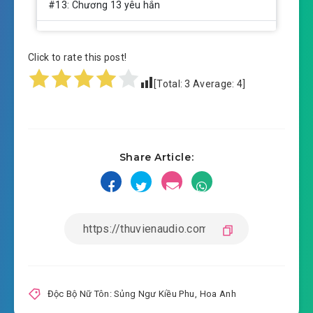
#13: Chương 13 yêu hắn
#14: Chương 14 nói ra lai lịch
Click to rate this post!
#15: Chương 15 “Ăn đậu hủ”
[Total:
3
Average:
4
]
#16: Chương 16 xảo giải nạn đề
#17: Chương 17 hư hư thực thực tái phong câu
Share Article:
#18: Chương 18 siêu phong
#19: Chương 19 Lục lão
#20: Chương 20 Lục lão ( nhị )
#21: Chương 21 Lục lão ( tam )
#22: Chương 22 tiểu lộ thân thủ
Độc Bộ Nữ Tôn: Sủng Ngư Kiều Phu
,
Hoa Anh