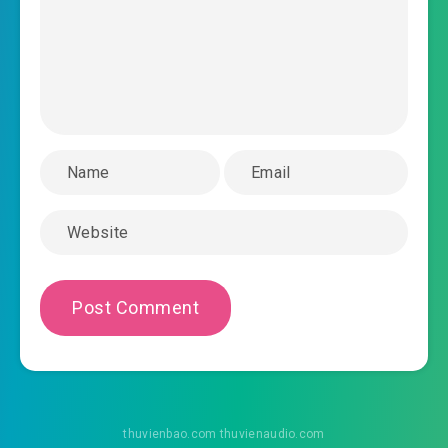
#43: Chương 43 sau núi câu đố
#44: Chương 44 ngậm tới kim bài
#45: Chương 45 thần bí kim bài
#46: Chương 46 thôn thượng công việc
#47: Chương 47 Kim Ti Nam Mộc
#48: Chương 48 mỹ nhan
#49: Chương 49 Hữu Gian tửu lâu cùng thế lực
#50: Chương 50 Thác Bạt
#51: Chương 51 Linh Thử
#52: Chương 52 thu Linh Thử
thuvienbao.com thuvienaudio.com