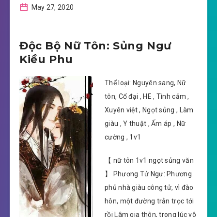
May 27, 2020
Độc Bộ Nữ Tôn: Sủng Ngư
Kiều Phu
Thể loại: Nguyên sang, Nữ
tôn, Cổ đại , HE , Tình cảm ,
Xuyên việt , Ngọt sủng , Làm
giàu , Y thuật , Ấm áp , Nữ
cường , 1v1
【 nữ tôn 1v1 ngọt sủng văn
】 Phương Tử Ngư: Phương
phủ nhà giàu công tử, vì đào
hôn, một đường trằn trọc tới
rồi Lâm gia thôn, trong lúc vô