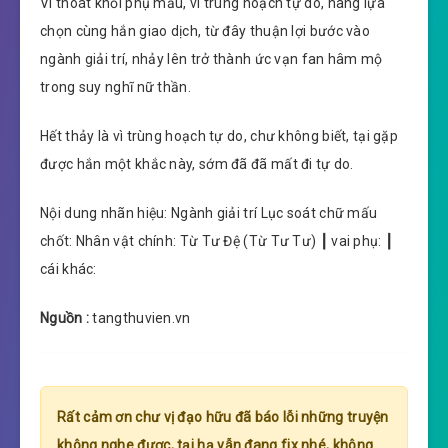
Vì thoát khỏi phụ mẫu, vì trùng hoạch tự do, nàng lựa
chọn cùng hắn giao dịch, từ đây thuận lợi bước vào
ngành giải trí, nhảy lên trở thành ức vạn fan hâm mộ
trong suy nghĩ nữ thần.
Hết thảy là vì trùng hoạch tự do, chư không biết, tại gặp
được hắn một khắc này, sớm đã đã mất đi tự do.
Nội dung nhãn hiệu: Ngành giải trí Lục soát chữ mấu
chốt: Nhân vật chính: Từ Tư Đệ (Từ Tư Tư) ┃ vai phụ: ┃
cái khác:
Nguồn :
tangthuvien.vn
Rất cảm ơn chư vị đạo hữu đã báo lỗi những truyện
không nghe được, tại hạ vẫn đang fix nhé, không