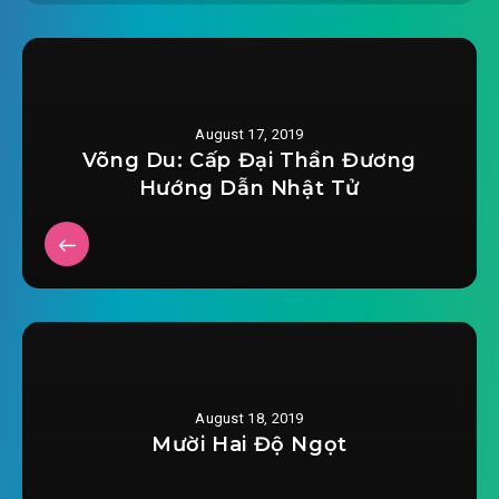
#28: Merlin truyền thừa chi thư
#29: Thứ 1 vị đồng bạn
#30: Hỏa diễm chi thủ
August 17, 2019
Võng Du: Cấp Đại Thần Đương
#31: Liên thủ đối địch
Hướng Dẫn Nhật Tử
#32: Át chủ bài rất nhiều
#33: Đều là 1 dạng
#34: Đều không thỏa mãn
#35: Địch nhân chính là muốn kiên quyết tiêu
diệt
August 18, 2019
Mười Hai Độ Ngọt
#36: Vụn vặt