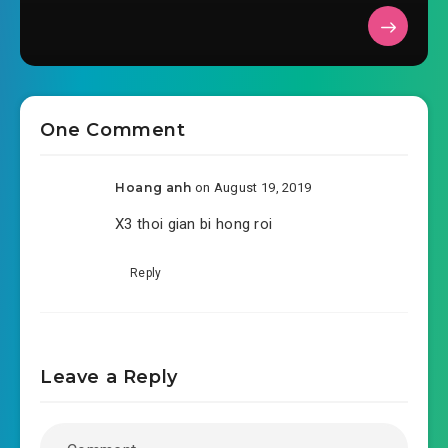
#37: Tung tích địch
#38: Thời khắc đều sẽ có kinh hỉ
#39: Jill
One Comment
#40: Chúa cứu thế Ethan
Hoang anh
on August 19, 2019
#41: Kịch bản bắt đầu
X3 thoi gian bi hong roi
#42: Thế này tội ác chi nguyên
Reply
#43: Ta là tới đàm phán
#44: Không cách nào câu thông
#45: Quan bế Red Queen
Leave a Reply
#46: Lại là Red Queen