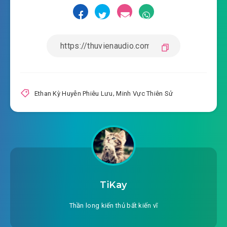
#19: Oan gia ngõ hẹp
#20: Vật họp theo loài
#21: Chiến lợi phẩm
#22: Tịch mịch chuyến về con đường
Ethan Kỳ Huyễn Phiêu Lưu
,
Minh Vực Thiên Sử
#23: Merlin
#24: 1 trận giao dịch
#25: Chật vật 1 con đường
#26: Mặc dù gian nan nhưng lại quang minh
TiKay
con đường
Thần long kiến thủ bất kiến vĩ
#27: Hùng hài tử