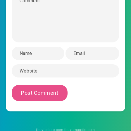
#47: Sinh hóa chương cuối
#48: Khác 1 cái kết cục
#49: Thánh mẫu?
#50: Brent
#51: Thành danh?
#52: Đi chết đi. . .
#53: Mộng cùng hiện thực
#54: Thiếu cái bác sĩ
#55: Biến hóa
#56: Tại biển rộng mênh mông bên trên phiêu
a phiêu
thuvienbao.com thuvienaudio.com