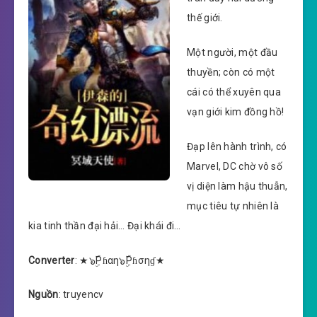
thế giới.
Một người, một đầu
thuyền; còn có một
cái có thể xuyên qua
vạn giới kim đồng hồ!
Đạp lên hành trình, có
Marvel, DC chờ vô số
vị diện làm hậu thuẫn,
mục tiêu tự nhiên là
kia tinh thần đại hải… Đại khái đi…
Converter
: ★๖ۣۜPɦαη๖ۣۜPɦσηɠ★
Nguồn
: truyencv