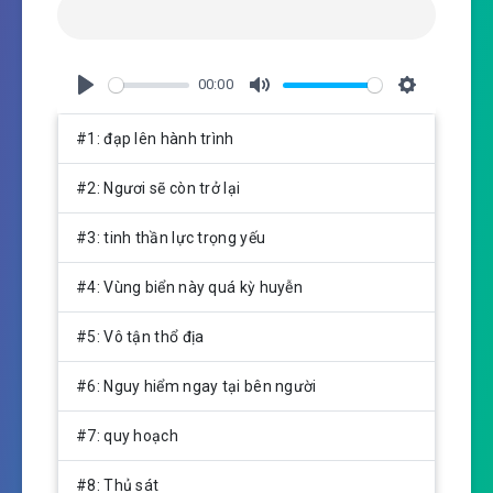
00:00
P
M
S
l
u
e
#1: đạp lên hành trình
a
t
t
y
e
t
#2: Ngươi sẽ còn trở lại
i
n
#3: tinh thần lực trọng yếu
g
s
#4: Vùng biển này quá kỳ huyễn
#5: Vô tận thổ địa
#6: Nguy hiểm ngay tại bên người
#7: quy hoạch
#8: Thủ sát