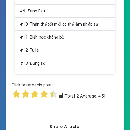
#9: Zann Esu
#10: Thân thể tốt mới có thể làm pháp sư
#11: Biển học không bờ
#12: Tulle
#13: Đừng sợ
#14: Ethan vũ khí mới
Click to rate this post!
#15: Cẩn thận cẩn thận
[Total:
2
Average:
4.5
]
#16: Tulle chúc phúc
#17: Zann Esu thủ hộ
Share Article:
#18: Phát hiện hòn đảo