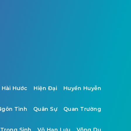
Hài Hước
Hiện Đại
Huyền Huyễn
Ngôn Tình
Quân Sự
Quan Trường
Trọng Sinh
Vô Hạn Lưu
Võng Du