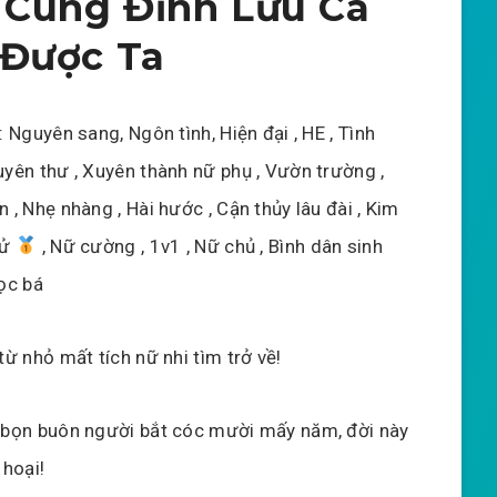
Cùng Đỉnh Lưu Ca
 Được Ta
: Nguyên sang, Ngôn tình, Hiện đại , HE , Tình
uyên thư , Xuyên thành nữ phụ , Vườn trường ,
 , Nhẹ nhàng , Hài hước , Cận thủy lâu đài , Kim
cử
, Nữ cường , 1v1 , Nữ chủ , Bình dân sinh
Học bá
từ nhỏ mất tích nữ nhi tìm trở về!
 bọn buôn người bắt cóc mười mấy năm, đời này
 hoại!