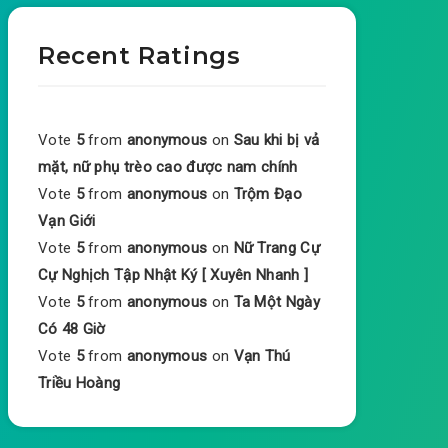
Recent Ratings
Vote
5
from
anonymous
on
Sau khi bị vả
mặt, nữ phụ trèo cao được nam chính
Vote
5
from
anonymous
on
Trộm Đạo
Vạn Giới
Vote
5
from
anonymous
on
Nữ Trang Cự
Cự Nghịch Tập Nhật Ký [ Xuyên Nhanh ]
Vote
5
from
anonymous
on
Ta Một Ngày
Có 48 Giờ
Vote
5
from
anonymous
on
Vạn Thú
Triều Hoàng