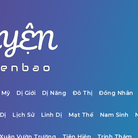
 Mỹ
Dị Giới
Dị Năng
Đô Thị
Đồng Nhân
Dị
Lịch Sử
Linh Dị
Mạt Thế
Nam Sinh
Xuân Vườn Trường
Tiên Hiệp
Trinh Thám