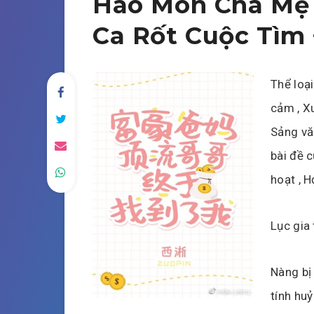
Hào Môn Cha Mẹ 
Ca Rốt Cuộc Tìm
Thể loại
cảm , X
Sảng văn
bài đề 
hoạt , 
Lục gia 
Nàng bị
tính huỷ