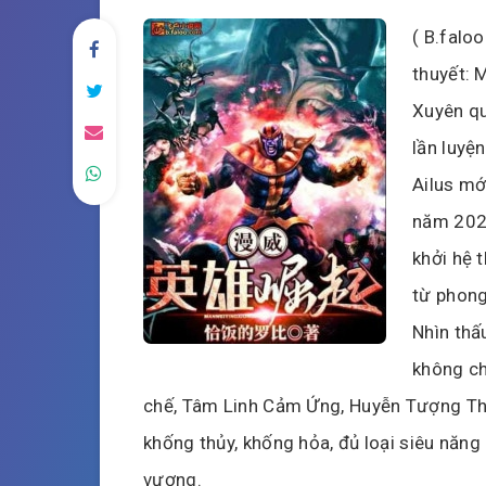
( B.faloo
thuyết: 
Xuyên qu
lần luyệ
Ailus mớ
năm 2023
khởi hệ t
từ phong
Nhìn thấ
không chế
chế, Tâm Linh Cảm Ứng, Huyễn Tượng Thu
khống thủy, khống hỏa, đủ loại siêu năng
vương.