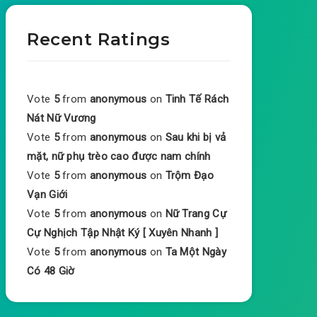
Recent Ratings
Vote
5
from
anonymous
on
Tinh Tế Rách
Nát Nữ Vương
Vote
5
from
anonymous
on
Sau khi bị vả
mặt, nữ phụ trèo cao được nam chính
Vote
5
from
anonymous
on
Trộm Đạo
Vạn Giới
Vote
5
from
anonymous
on
Nữ Trang Cự
Cự Nghịch Tập Nhật Ký [ Xuyên Nhanh ]
Vote
5
from
anonymous
on
Ta Một Ngày
Có 48 Giờ