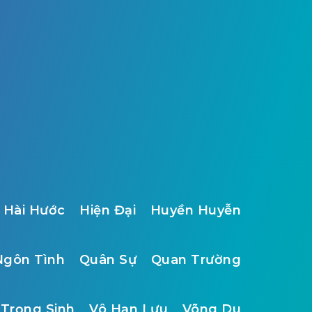
Hài Hước
Hiện Đại
Huyền Huyễn
Ngôn Tình
Quân Sự
Quan Trường
Trọng Sinh
Vô Hạn Lưu
Võng Du