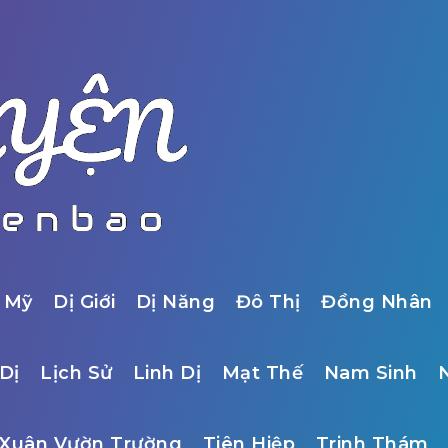
 Mỹ
Dị Giới
Dị Năng
Đô Thị
Đồng Nhân
Dị
Lịch Sử
Linh Dị
Mạt Thế
Nam Sinh
Xuân Vườn Trường
Tiên Hiệp
Trinh Thám