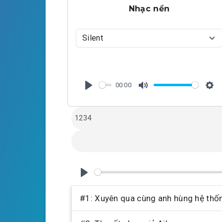
Nhạc nền
00:00
P
M
S
l
u
e
a
t
t
y
e
t
i
n
g
P
s
l
#1: Xuyên qua cùng anh hùng hệ thố
a