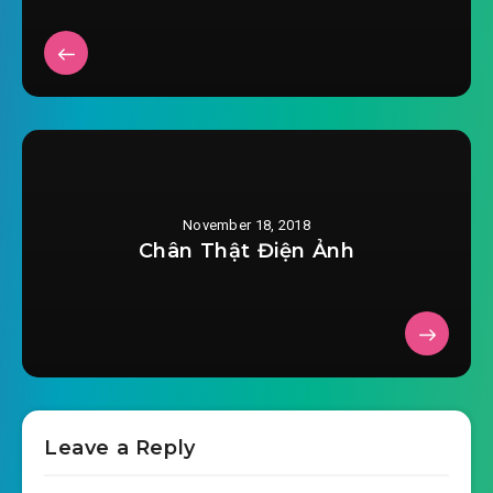
2022-04-15 23:41
#28: Chương 28 hư, bằng không
2022-04-15 23:41
giết ngươi nga
#29: Chương 29 giống có rình coi phích biến
2022-04-15 23:41
thái
#30: Chương 30 có ta lớn lên đẹp sao
2022-04-15 23:41
November 18, 2018
#31: Chương 31 đồng giá hoàn lại
Chân Thật Điện Ảnh
2022-04-15 23:41
#32: Chương 32 tìm ngươi có việc
2022-04-15 23:41
#33: Chương 33 muốn ngoan
2022-04-15 23:41
ngoãn nhận sai nga ~
#34: Chương 34 ngoan ngoãn nhận sai
Leave a Reply
2022-04-15 23:42
#35: Chương 35 tên là Nhan Bạch