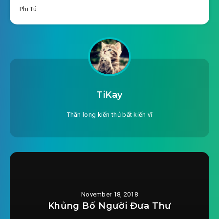
2022-04-15 23:40
cười
Phi Tú
#20: Chương 20 nàng sẽ tìm đến các ngươi
2022-04-15 23:40
#21: Chương 21 có khác một
2022-04-15 23:40
thân
2022-04-15 23:40
#22: Chương 22 Anh Túc tiêu chí
TiKay
#23: Chương 23 tiểu tham ăn bộ dáng
Thần long kiến thủ bất kiến vĩ
2022-04-15 23:41
#24: Chương 24 một hồi thú vị trò
2022-04-15 23:41
chơi
2022-04-15 23:41
#25: Chương 25 đi đi học
2022-04-15 23:41
#26: Chương 26 lớp đưa tin
November 18, 2018
Khủng Bố Người Đưa Thư
#27: Chương 27 kích động ánh mắt