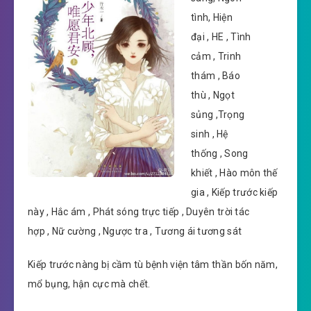
tình, Hiện
đại , HE , Tình
cảm , Trinh
thám , Báo
thù , Ngọt
sủng ,Trọng
sinh , Hệ
thống , Song
khiết , Hào môn thế
gia , Kiếp trước kiếp
này , Hắc ám , Phát sóng trực tiếp , Duyên trời tác
hợp , Nữ cường , Ngược tra , Tương ái tương sát
Kiếp trước nàng bị cầm tù bệnh viện tâm thần bốn năm,
mổ bụng, hận cực mà chết.