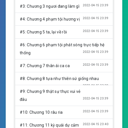
n
2022-04-15 23:39
#3: Chương 3 ngươi đang làm gì
g
s
2022-04-15 23:39
#4: Chương 4 phạm tội hương vị
2022-04-15 23:39
#5: Chương 5 ta, lại về rồi
#6: Chương 6 phạm tội phát sóng trực tiếp hệ
2022-04-15 23:39
thống
2022-04-15 23:39
#7: Chương 7 thân ái ca ca
#8: Chương 8 tựa như thiên sứ giống nhau
2022-04-15 23:39
#9: Chương 9 thật sự thực vui vẻ
2022-04-15 23:39
đâu
2022-04-15 23:39
#10: Chương 10 râu ria
2022-04-15 23:40
#11: Chương 11 kỳ quái dự cảm