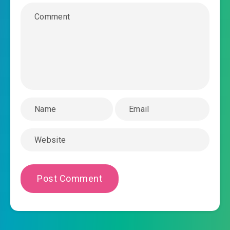
2022-04-15 23:42
#36: Chương 36 muội muội thật
2022-04-15 23:42
đáng yêu
#37: Chương 37 thúc thúc, ngươi ở tìm ta sao
2022-04-15 23:42
#38: Chương 38 ngươi hảo, biến
2022-04-15 23:42
thái
2022-04-15 23:42
#39: Chương 39 đặc thù thể chất
#40: Chương 40 xuất phát đi trước
2022-04-15 23:42
#41: Chương 41 ngâm xướng tiểu
2022-04-15 23:42
tinh linh
2022-04-15 23:42
#42: Chương 42 thực chờ mong
#43: Chương 43 toàn dân làn đạn tới phá án đi
2022-04-15 23:42