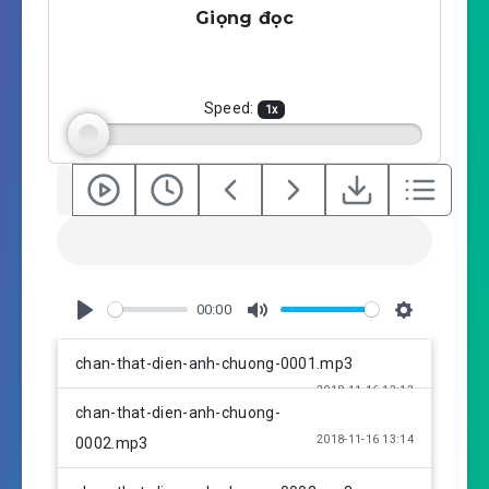
Giọng đọc
y
e
t
i
n
g
Speed:
1
x
s
00:00
P
M
S
l
u
e
chan-that-dien-anh-chuong-0001.mp3
a
t
t
2018-11-16 13:13
y
e
t
chan-that-dien-anh-chuong-
i
2018-11-16 13:14
0002.mp3
n
g