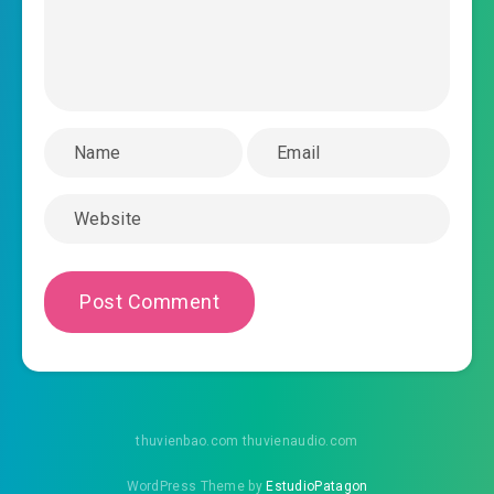
thuvienbao.com thuvienaudio.com
WordPress Theme by
EstudioPatagon