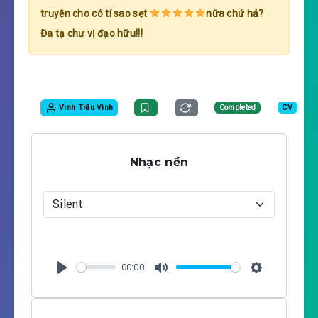
truyện cho có tí sao sẹt
nữa chứ hả?
Đa tạ chư vị đạo hữu!!!
Vinh Tiểu Vinh
Completed
CV
Nhạc nền
00:00
P
M
S
l
u
e
a
t
t