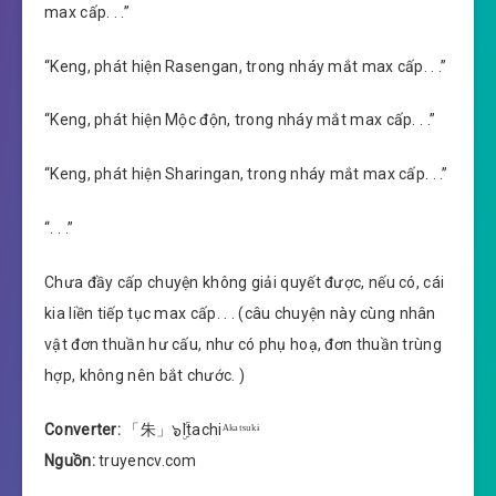
max cấp. . .”
“Keng, phát hiện Rasengan, trong nháy mắt max cấp. . .”
“Keng, phát hiện Mộc độn, trong nháy mắt max cấp. . .”
“Keng, phát hiện Sharingan, trong nháy mắt max cấp. . .”
“. . .”
Chưa đầy cấp chuyện không giải quyết được, nếu có, cái
kia liền tiếp tục max cấp. . . (câu chuyện này cùng nhân
vật đơn thuần hư cấu, như có phụ hoạ, đơn thuần trùng
hợp, không nên bắt chước. )
Converter:
「朱」๖ۣۜItachiᴬᵏᵃᵗˢᵘᵏᶤ
Nguồn:
truyencv.com