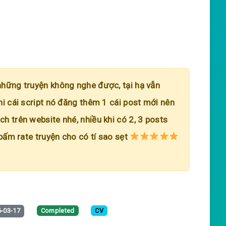
những truyện không nghe được, tại hạ vẫn
hi cái script nó đăng thêm 1 cái post mới nên
h trên website nhé, nhiều khi có 2, 3 posts
 bấm rate truyện cho có tí sao sẹt
-03-17
Completed
CV