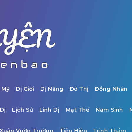
 Mỹ
Dị Giới
Dị Năng
Đô Thị
Đồng Nhân
Dị
Lịch Sử
Linh Dị
Mạt Thế
Nam Sinh
Xuân Vườn Trường
Tiên Hiệp
Trinh Thám