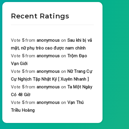
Recent Ratings
Vote
5
from
anonymous
on
Sau khi bị vả
mặt, nữ phụ trèo cao được nam chính
Vote
5
from
anonymous
on
Trộm Đạo
Vạn Giới
Vote
5
from
anonymous
on
Nữ Trang Cự
Cự Nghịch Tập Nhật Ký [ Xuyên Nhanh ]
Vote
5
from
anonymous
on
Ta Một Ngày
Có 48 Giờ
Vote
5
from
anonymous
on
Vạn Thú
Triều Hoàng