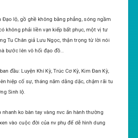
n Đạo lộ, gồ ghề không bằng phẳng, sóng ngầm
có không phải liền vạn kiếp bất phục, một vị tư
ng Tu Chân giả Lưu Ngọc, thận trọng từ lời nói
mà bước lên vô hối đạo đồ…
 ban đầu: Luyện Khí Kỳ, Trúc Cơ Kỳ, Kim Đan Kỳ,
iên hiệp cố sự, tháng năm dằng dặc, chậm rãi tu
ng Sinh lộ.
p nhanh ko bàn tay vàng nvc ăn hành thường
xen vào cuộc đời của nv phụ để dễ hình dung