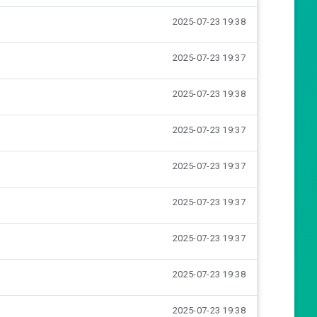
t
t
2025-07-23 19:38
e
t
i
2025-07-23 19:37
n
g
2025-07-23 19:38
s
2025-07-23 19:37
2025-07-23 19:37
2025-07-23 19:37
2025-07-23 19:37
2025-07-23 19:38
2025-07-23 19:38