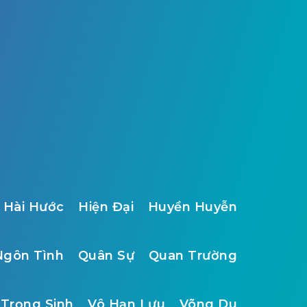
Hài Hước
Hiện Đại
Huyền Huyễn
Ngôn Tình
Quân Sự
Quan Trường
Trọng Sinh
Vô Hạn Lưu
Võng Du