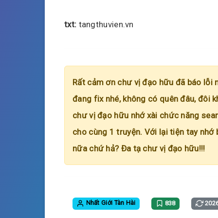
txt:
tangthuvien.vn
Rất cảm ơn chư vị đạo hữu đã báo lỗi 
đang fix nhé, không có quên đâu, đôi k
chư vị đạo hữu nhớ xài chức năng searc
cho cùng 1 truyện. Với lại tiện tay nhớ
nữa chứ hả? Đa tạ chư vị đạo hữu!!!
Nhất Giới Tàn Hài
838
2026