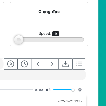
Giọng đọc
Speed:
1
x
00:00
M
S
2025-07-23 19:37
u
e