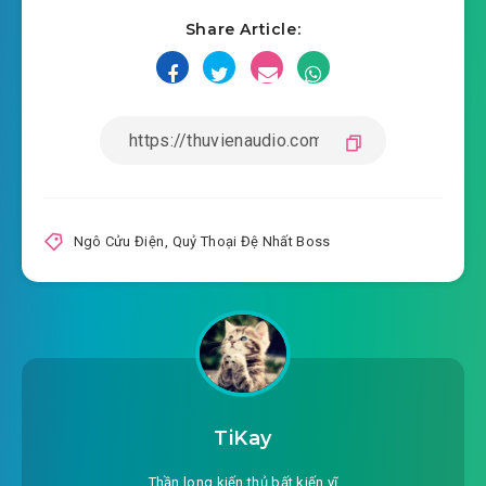
Share Article:
2025-07-24 02:53
#18: Phần 18
2025-07-24 02:53
#19: Phần 19
2025-07-24 02:53
#20: Phần 20
2025-07-24 02:54
#21: Phần 21
2025-07-24 02:53
#22: Phần 22
Ngô Cửu Điện
,
Quỷ Thoại Đệ Nhất Boss
2025-07-24 02:54
#23: Phần 23
2025-07-24 02:54
#24: Phần 24
2025-07-24 02:55
#25: Phần 25
2025-07-24 02:55
#26: Phần 26
TiKay
2025-07-24 02:56
#27: Phần 27
Thần long kiến thủ bất kiến vĩ