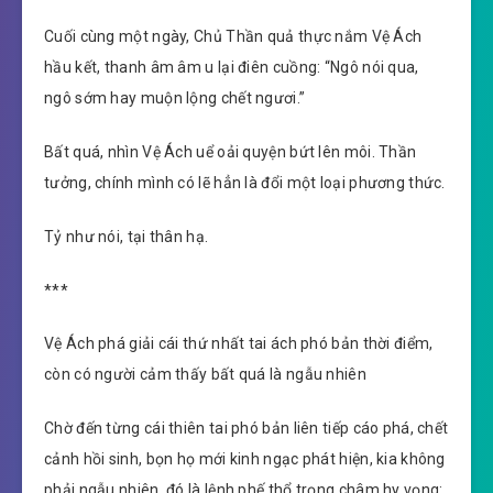
Cuối cùng một ngày, Chủ Thần quả thực nắm Vệ Ách
hầu kết, thanh âm âm u lại điên cuồng: “Ngô nói qua,
ngô sớm hay muộn lộng chết ngươi.”
Bất quá, nhìn Vệ Ách uể oải quyện bứt lên môi. Thần
tưởng, chính mình có lẽ hẳn là đổi một loại phương thức.
Tỷ như nói, tại thân hạ.
***
Vệ Ách phá giải cái thứ nhất tai ách phó bản thời điểm,
còn có người cảm thấy bất quá là ngẫu nhiên
Chờ đến từng cái thiên tai phó bản liên tiếp cáo phá, chết
cảnh hồi sinh, bọn họ mới kinh ngạc phát hiện, kia không
phải ngẫu nhiên, đó là lệnh phế thổ trọng châm hy vọng: