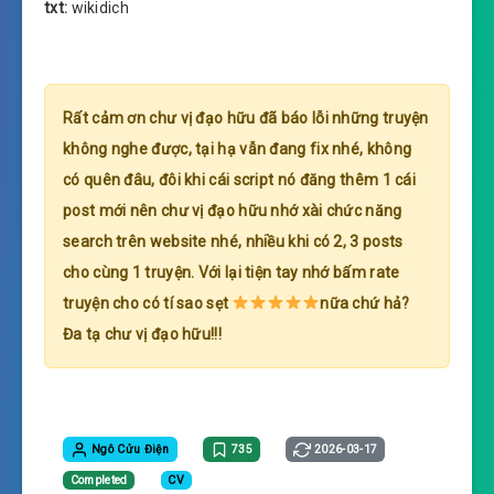
txt:
wikidich
Rất cảm ơn chư vị đạo hữu đã báo lỗi những truyện
không nghe được, tại hạ vẫn đang fix nhé, không
có quên đâu, đôi khi cái script nó đăng thêm 1 cái
post mới nên chư vị đạo hữu nhớ xài chức năng
search trên website nhé, nhiều khi có 2, 3 posts
cho cùng 1 truyện. Với lại tiện tay nhớ bấm rate
truyện cho có tí sao sẹt
nữa chứ hả?
Đa tạ chư vị đạo hữu!!!
Ngô Cửu Điện
735
2026-03-17
Completed
CV