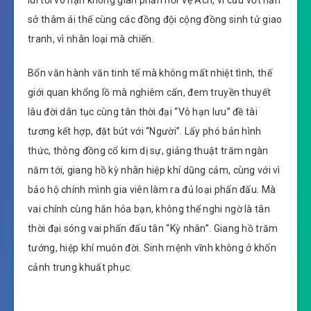
lui tới vô hạn không gian phản hồi Vệ Ách, vì cứu vớt hắn
sở thâm ái thế cùng các đồng đội cộng đồng sinh tử giao
tranh, vì nhân loại mà chiến.
Bổn văn hành văn tinh tế mà không mất nhiệt tình, thế
giới quan khổng lồ mà nghiêm cẩn, đem truyền thuyết
lâu đời dân tục cùng tân thời đại “Vô hạn lưu” đề tài
tương kết hợp, đặt bút với “Người”. Lấy phó bản hình
thức, thông đồng cổ kim dị sự, giảng thuật trăm ngàn
năm tới, giang hồ kỳ nhân hiệp khí dũng cảm, cùng với vì
bảo hộ chính mình gia viên làm ra đủ loại phấn đấu. Mà
vai chính cùng hắn hỏa bạn, không thể nghi ngờ là tân
thời đại sóng vai phấn đấu tân “Kỳ nhân”. Giang hồ trăm
tướng, hiệp khí muôn đời. Sinh mệnh vĩnh không ở khốn
cảnh trung khuất phục.