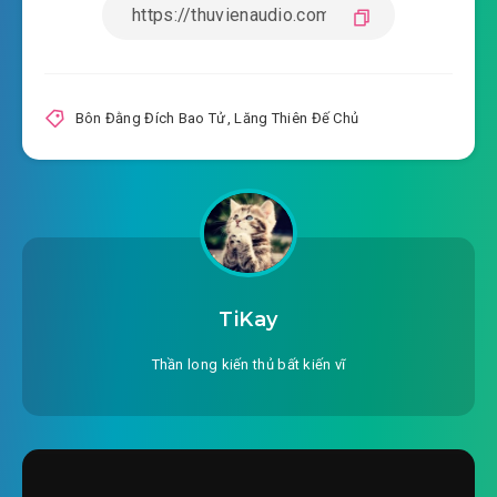
#20: 0 thú sơn mạch
#21: Cổ Phi đến cửa
#22: Kịch chiến
Bôn Đằng Đích Bao Tử
,
Lăng Thiên Đế Chủ
#23: Cấm thuật
#24: Trận Phù
#25: Cổ Phi kết quả
#26: Hồng Y thiếu niên
TiKay
#27: Cổ Hóa Long
Thần long kiến thủ bất kiến vĩ
#28: Bảo kiếm Hấp Tinh
#29: Bán dã trư lão nha