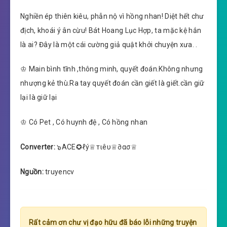
Nghiền ép thiên kiêu, phẫn nộ vì hồng nhan! Diệt hết chư
địch, khoái ý ân cừu! Bát Hoang Lục Hợp, ta mặc kệ hắn
là ai? Đây là một cái cường giả quật khởi chuyện xưa. .
♔ Main bình tĩnh ,thông minh, quyết đoán.Không nhưng
nhượng kẻ thù.Ra tay quyết đoán cần giết là giết.cần giữ
lại là giữ lại
♔ Có Pet , Có huynh đệ , Có hồng nhan
Converter:
๖ACE✪ℓý♕тιêυ♕∂ασ♕
Nguồn:
truyencv
Rất cảm ơn chư vị đạo hữu đã báo lỗi những truyện