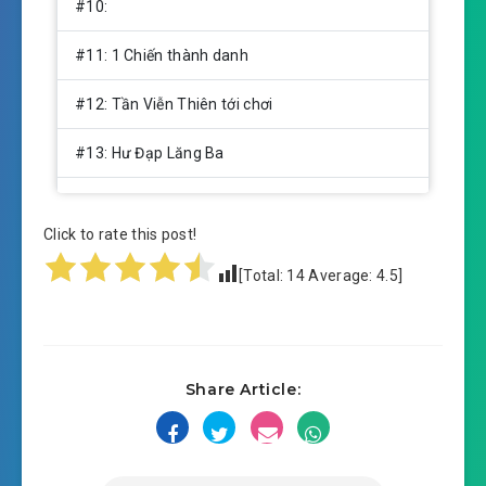
#10:
#11: 1 Chiến thành danh
#12: Tần Viễn Thiên tới chơi
#13: Hư Đạp Lăng Ba
#14: Cấp 2 phù văn
Click to rate this post!
#15: Trong mưa ám sát
[Total:
14
Average:
4.5
]
#16: Hiềm nghi
#17: Khí trận sư
Share Article:
#18: Ta là 1 danh khí trận sư
#19: Mượn lực khắc trận