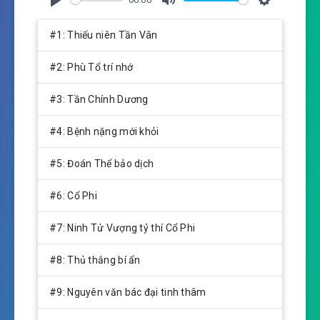
P
M
S
l
u
e
#1: Thiếu niên Tần Vân
a
t
t
y
e
t
#2: Phù Tổ trí nhớ
i
n
#3: Tần Chính Dương
g
s
#4: Bệnh nặng mới khỏi
#5: Đoán Thể bảo dịch
#6: Cổ Phi
#7: Ninh Tử Vượng tỷ thí Cổ Phi
#8: Thủ thắng bí ẩn
#9: Nguyên văn bác đại tinh thâm