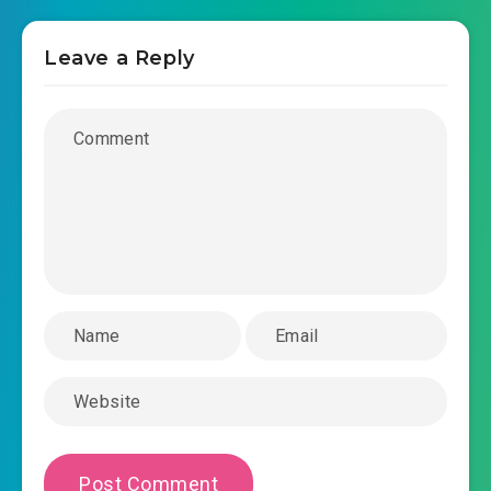
#40: Kiếm 2 1 thức!
Leave a Reply
#41: Gặp lại Khổng Nguyên
#42: Đôi tần tỷ thí
#43: Âm Linh Chỉ
#44: Cụt tay
#45: Lưu Hỏa Sư, Xuyên Vân Báo
#46: Đồng quy vu tận?
#47: Cường đại Lưu Hỏa Sư
#48: Tuyệt cao đối thủ
#49: Ám Ảnh U Lang