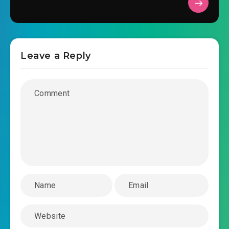
#36: Giữ ở bên người giám sát ta!
#37: Điện thoại di động?
#38: White King cùng Black King
Leave a Reply
#39: Tốc độ cùng kích tình
#40: Đau nhức cũng khoái hoạt lấy!
#41: Người biến dị cùng Inhumans
#42: Tìm kiếm Cổ Doanh
#43: Ngươi còn nhỏ, có một số việc ngươi
không hiểu!
#44: Lửa giận!
#45: Nổ súng? Ta sợ các ngươi không có cơ hội!