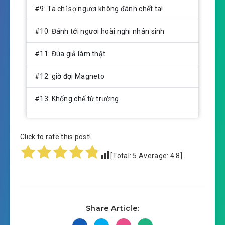
#9: Ta chỉ sợ ngươi không đánh chết ta!
#10: Đánh tới ngươi hoài nghi nhân sinh
#11: Đùa giả làm thật
#12: giờ đợi Magneto
#13: Khống chế từ trường
#14: Mời chào Riptide
Click to rate this post!
#15: Tô Bại mục đích
[Total:
5
Average:
4.8
]
#16: Dotti cải biến
#17: Để ta xem một chút chân chính ngươi,
Raven!
Share Article: