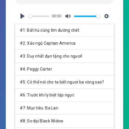
00:00
P
M
S
l
u
e
#1: Bất hủ cùng tìm đường chết
a
t
t
y
e
t
#2: Xảo ngộ Captain America
i
n
#3: Duy nhất đạn tặng cho ngươi!
g
s
#4: Peggy Carter
#5: Có thể nói cho ta biết ngươi ba vòng sao?
#6: Trước khi ly biệt tập ngực
#7: Mục tiêu: Ba Lan
#8: Sơ đại Black Widow