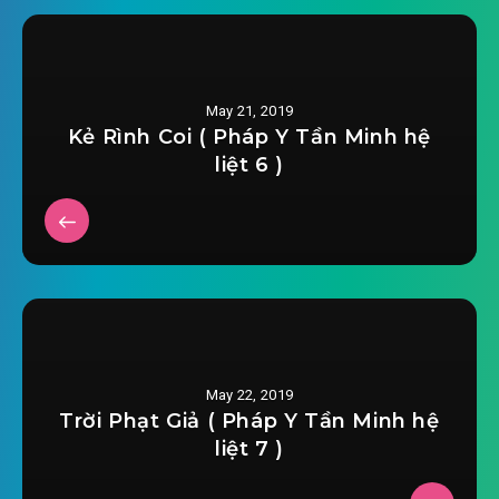
#27: Ai cùng ngươi tiểu biệt thắng tân hôn
#28: Vẫn là như vậy có co dãn!
May 21, 2019
Kẻ Rình Coi ( Pháp Y Tần Minh hệ
#29: Howard phản quốc?
liệt 6 )
#30: Số mệnh đối thủ
#31: Dotti cùng Peggy
#32: Hai nữ cạnh tranh!
#33: Phân tử thức tạc đạn
May 22, 2019
#34: Đêm đi nhà máy lọc dầu
Trời Phạt Giả ( Pháp Y Tần Minh hệ
liệt 7 )
#35: Phân tử thức tạc đạn uy lực!