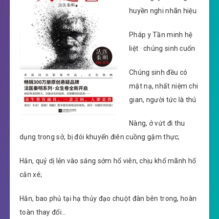
huyền nghi nhãn hiệu
Pháp y Tần minh hệ
liệt · chúng sinh cuốn
Chúng sinh đều có
mặt nạ, nhất niệm chi
gian, người tức là thú
Nàng, ở vứt đi thu
dụng trong sở, bị đói khuyển điên cuồng gặm thực;
Hắn, quỷ dị lẻn vào sáng sớm hổ viên, chịu khổ mãnh hổ
cắn xé;
Hắn, bao phủ tại hạ thủy đạo chuột đàn bên trong, hoàn
toàn thay đổi…