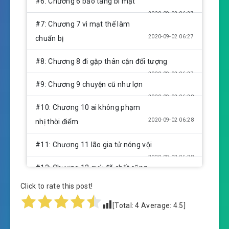
#6: Chương 6 bảo tàng bí mật
2020-09-02 06:27
#7: Chương 7 vì mạt thế làm
2020-09-02 06:27
chuẩn bị
#8: Chương 8 đi gặp thân cận đối tượng
2020-09-02 06:27
#9: Chương 9 chuyện cũ như lợn
2020-09-02 06:28
#10: Chương 10 ai không phạm
2020-09-02 06:28
nhị thời điểm
#11: Chương 11 lão gia tử nóng vội
2020-09-02 06:28
#12: Chương 12 quỳ đã chết cũng
2020-09-02 06:28
vô dụng
Click to rate this post!
#13: Chương 13 đồng sự tiệc sinh nhật
[Total:
4
Average:
4.5
]
2020-09-02 06:28
#14: Chương 14 dị thế thông đạo