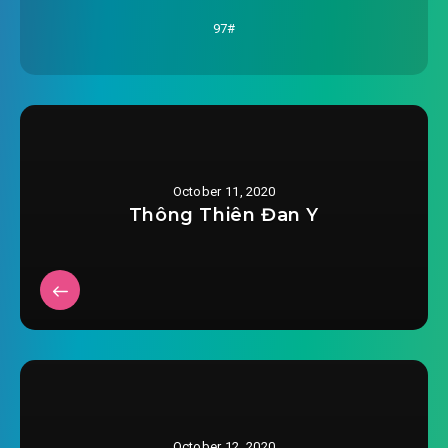
2020-09-02 06:30
97#
#23: Chương 23 người quen
2020-09-02 06:31
không chỗ không ở
#24: Chương 24 Tam Nhãn Ma Quái
2020-09-02 06:31
#25: Chương 25 nguy hiểm Dị tộc
2020-09-02 06:31
October 11, 2020
#26: Chương 26 thân phận bại lộ
Thông Thiên Đan Y
2020-09-02 06:31
#27: Chương 27 thành người bị
2020-09-02 06:32
tình nghi
2020-09-02 06:32
#28: Chương 28 hạ sương mù
#29: Chương 29 toàn diện buông xuống
2020-09-02 06:32
#30: Chương 30 hai người ăn ý
2020-09-02 06:32
October 12, 2020