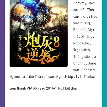
Đam mỹ, Hiện
đại , HE , Tình
cảm , Khoa học
viễn tưởng ,
Báo thù , Mạt
thế , Dị năng ,
Ngọt sủng ,
Trọng sinh ,
Thăng cấp lưu ,
Chủ thụ , Sảng
văn , Pháo hôi ,
Ngược tra , Liên Thành 4 sao , Nghịch tập , 1v1 , Thẻ bài
Liên thành VIP bốn sao 2016-11-01 kết thúc
——————–