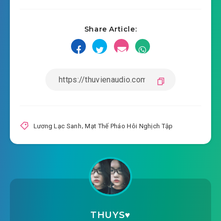
2020-09-02 06:29
mở ra
Share Article:
#15: Chương 15 Quỷ Linh Nhện đột kích
2020-09-02 06:29
#16: Chương 16 cướp lấy sinh tồn
2020-09-02 06:29
quyền
#17: Chương 17 biến thành độc thi
2020-09-02 06:29
#18: Chương 18 hỗn loạn Bất Dạ
Lương Lạc Sanh
,
Mạt Thế Pháo Hôi Nghịch Tập
2020-09-02 06:30
Thành
2020-09-02 06:30
#19: Chương 19 chuẩn bị rời đi
2020-09-02 06:30
#20: Chương 20 tham gia điều tra
#21: Chương 21 đệ nhất sóng buông xuống
2020-09-02 06:30
THUYS♥️
#22: Chương 22 lộ ra sơ hở