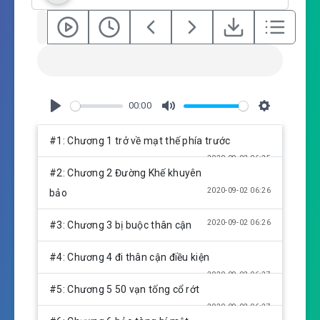
00:00
P
M
S
l
u
e
#1: Chương 1 trở về mạt thế phía trước
a
t
t
2020-09-02 06:25
y
e
t
#2: Chương 2 Đường Khế khuyên
i
2020-09-02 06:26
bảo
n
g
2020-09-02 06:26
#3: Chương 3 bị buộc thân cận
s
#4: Chương 4 đi thân cận điều kiện
2020-09-02 06:27
#5: Chương 5 50 vạn tống cổ rớt
2020-09-02 06:27