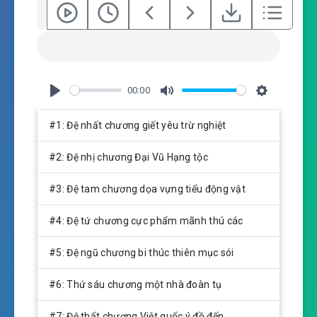
00:00
P
M
S
l
u
e
#1: Đệ nhất chương giết yêu trừ nghiệt
a
t
t
y
e
t
#2: Đệ nhị chương Đại Vũ Hạng tộc
i
n
#3: Đệ tam chương dọa vựng tiểu động vật
g
s
#4: Đệ tứ chương cực phẩm mãnh thú các
#5: Đệ ngũ chương bi thúc thiên mục sói
#6: Thứ sáu chương một nhà đoàn tụ
#7: Đệ thất chương Việt quốc ý đồ đến