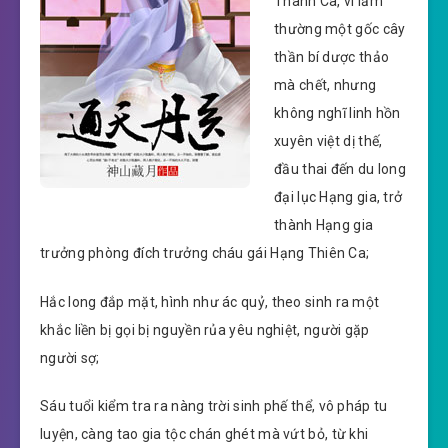
Thanh Ca, vì lầm
thường một gốc cây
thần bí dược thảo
mà chết, nhưng
không nghĩ linh hồn
xuyên việt dị thế,
đầu thai đến du long
đại lục Hạng gia, trở
thành Hạng gia
trưởng phòng đích trưởng cháu gái Hạng Thiên Ca;
Hắc long đắp mặt, hình như ác quỷ, theo sinh ra một
khắc liền bị gọi bị nguyền rủa yêu nghiệt, người gặp
người sợ;
Sáu tuổi kiểm tra ra nàng trời sinh phế thể, vô pháp tu
luyện, càng tao gia tộc chán ghét mà vứt bỏ, từ khi