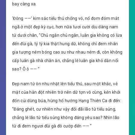
bay càng xa.
‘Đông ——’ kim sắc tiểu thú chổng vó, nổ đom đóm mắt
ngã ở một đẹp kỳ cục, hơn nữa tươi cười dịu dàng nam
tử dưới chân, “Chủ ngân chủ ngân, luân gia không có lừa
đến đùi gà, tỷ tỷ kia thật hung dữ, không chỉ đem nhân
gia tượng ném bóng cao su như nhau ném đi, còn không
cấp luân gà nhà chân ăn, chẳng lẽ luân gia khó dằn nổi
sao? Ô ô —— ”
Đẹp nam tử ôn nhu nhặt lên tiểu thú, sau một khắc, vẻ
mặt của hắn đột nhiên trở nên dữ tợn vô cùng, kén khởi
đốn củi dùng búa, hùng hổ hướng Hạng Thiên Ca đi đến:
“Đáng ghét, cư nhiên như vậy đối đãi lão tử tiểu sủng,
chẳng lẽ lão tử tiểu sủng không đáng yêu sao? Nhìn lão
tử đi đem ngươi đùi gà đô cướp đến —— ”