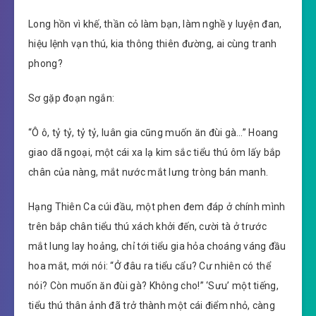
Long hồn vì khế, thần cỏ làm bạn, làm nghề y luyện đan,
hiệu lệnh vạn thú, kia thông thiên đường, ai cùng tranh
phong?
Sơ gặp đoạn ngắn:
“Ô ô, tỷ tỷ, tỷ tỷ, luân gia cũng muốn ăn đùi gà…” Hoang
giao dã ngoại, một cái xa lạ kim sắc tiểu thú ôm lấy bắp
chân của nàng, mắt nước mắt lưng tròng bán manh.
Hạng Thiên Ca cúi đầu, một phen đem đáp ở chính mình
trên bắp chân tiểu thú xách khởi đến, cười tà ở trước
mắt lung lay hoảng, chỉ tới tiểu gia hỏa choáng váng đầu
hoa mắt, mới nói: “Ở đâu ra tiểu cẩu? Cư nhiên có thể
nói? Còn muốn ăn đùi gà? Không cho!” ‘Sưu’ một tiếng,
tiểu thú thân ảnh đã trở thành một cái điểm nhỏ, càng