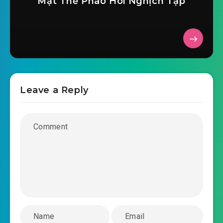
Mạt Thế Pháo Hôi Nghịch Tập
#31: Thứ ba mươi mốt chương đương hố hóa
gặp gỡ cường đạo (một)
#32: Thứ ba mươi hai chương đương hố hóa
gặp gỡ cường đạo (nhị)
Leave a Reply
#33: Thứ ba mươi ba chương lừa đi Vân Tiên
lâu
#34: Thứ ba mươi bốn chương Vân Tĩnh Thủy
#35: Thứ ba mươi lăm chương Tinh Hải các
chấn động
#36: Thứ ba mươi sáu chương thay trời đổi đất
vừa hôn