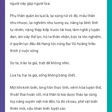
người này gặp người lừa;
Phụ thân quần áo lụa là, lại sủng nữ vô độ; mẫu thân
nhu nhược, lại nghiêm như lương sư, nàng lại bình tĩnh
tự nhiên, nặng thập kiếp trước tài hoa, làm nghề y luyện
đan, ám xây thế lực, hộ ta thân nhân, bảo ta tôn nghiêm,
ở quyền lực đấu đá Hạng tộc cùng Đại Vũ hoàng triều
thích ý cuộc sống
Sợ ta, trào ta giả, triệt để không nhìn;
Lừa ta, hại ta giả, sống không bằng chết;
Một khi kinh biến, long hồn thức tỉnh, viêm hỏa luyện thể,
thoát thai hoán cốt, mà thần bí kia dược thảo lại cũng
tùy nàng xuyên việt mà đến, từ đó về sau, phế vật biến
thiên mới, xấu nhan biến tuyệt sắc