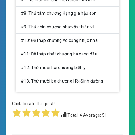
#8: Thứ tám chương Hạng gia hậu sơn
#9: Thứ chín chương như vậy thiên vị
#10: Đệ thập chương vô cùng nhục nhã
#11: Đệ thập nhất chương ba vang đầu
#12: Thứ mười hai chương biệt ly
#13: Thứ mười ba chương Hồi Sinh đường
#14: Thứ mười bốn chương dược khí luyện thể
Click to rate this post!
#15: Thứ mười lăm chương luyện đan thực lực
[Total:
4
Average:
5
]
#16: Thứ mười sáu chương ngươi xem ta lớn
lên đẹp không