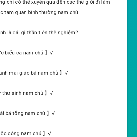
cũng chỉ có thể xuyên qua đến các thế giới đi làm
ặc tam quan bình thường nam chủ.
h là cái gì thần tiên thể nghiệm?
ước biểu ca nam chủ 】√
thanh mai giáo bá nam chủ 】√
nữ thư sinh nam chủ 】√
 gái bá tổng nam chủ 】√
 quốc công nam chủ 】√