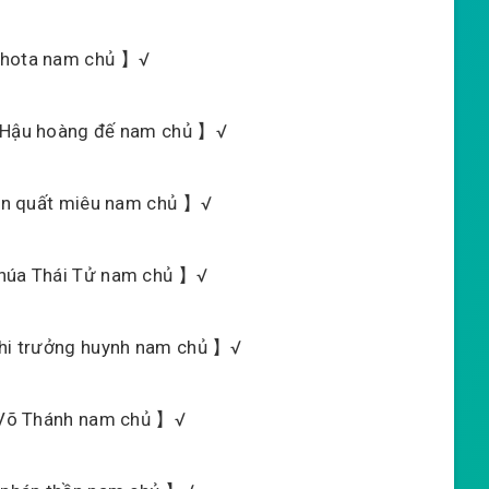
 shota nam chủ 】√
ng Hậu hoàng đế nam chủ 】√
nhân quất miêu nam chủ 】√
chúa Thái Tử nam chủ 】√
 nhi trưởng huynh nam chủ 】√
n Võ Thánh nam chủ 】√