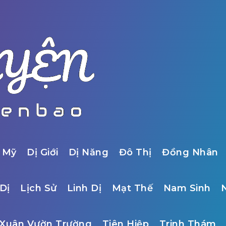
 Mỹ
Dị Giới
Dị Năng
Đô Thị
Đồng Nhân
Dị
Lịch Sử
Linh Dị
Mạt Thế
Nam Sinh
Xuân Vườn Trường
Tiên Hiệp
Trinh Thám