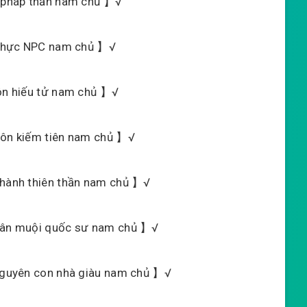
ên pháp thần nam chủ 】√
n thực NPC nam chủ 】√
hôn hiếu tử nam chủ 】√
 môn kiếm tiên nam chủ 】√
u hành thiên thần nam chủ 】√
thân muội quốc sư nam chủ 】√
 nguyên con nhà giàu nam chủ 】√