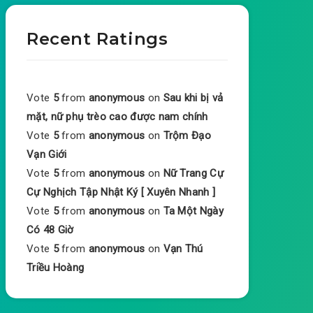
Recent Ratings
Vote
5
from
anonymous
on
Sau khi bị vả
mặt, nữ phụ trèo cao được nam chính
Vote
5
from
anonymous
on
Trộm Đạo
Vạn Giới
Vote
5
from
anonymous
on
Nữ Trang Cự
Cự Nghịch Tập Nhật Ký [ Xuyên Nhanh ]
Vote
5
from
anonymous
on
Ta Một Ngày
Có 48 Giờ
Vote
5
from
anonymous
on
Vạn Thú
Triều Hoàng