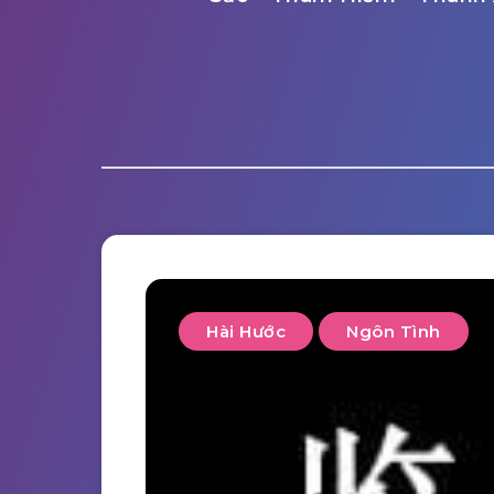
Hài Hước
Ngôn Tình