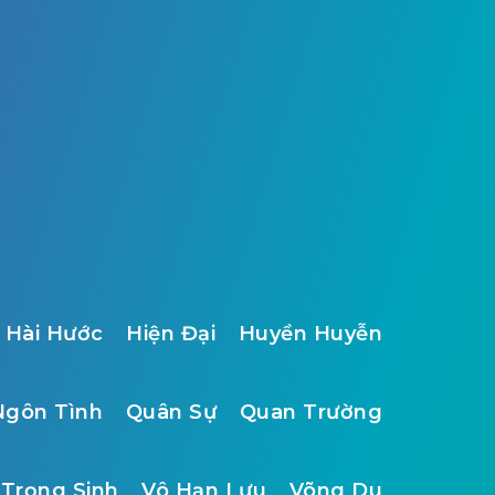
Hài Hước
Hiện Đại
Huyền Huyễn
Ngôn Tình
Quân Sự
Quan Trường
Trọng Sinh
Vô Hạn Lưu
Võng Du