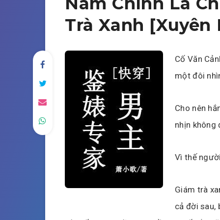
Nam Chính Là Ch
Trà Xanh [Xuyên
Cố Văn Cảnh
một đôi nhì
Cho nên hắn
nhịn không 
Vì thế ngườ
Giám trà xa
cả đời sau,