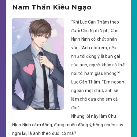
Nam Thần Kiêu Ngạo
“Khi Lục Cận Thâm theo
đuổi Chu Nịnh Nịnh, Chu
Nịnh Nịnh có chút phân
vân: “Anh nói xem, nếu
như tôi đồng ý là bạn gái
của anh, người khác có thể
nói tôi ham giàu không?”
Lục Cận Thâm: “Em ngoan
ngoãn một chút, anh sẽ
làm chỗ dựa cho em cả
đời.”
Những lời này làm Chu
Nịnh Nịnh cảm động, đang muốn đồng ý, bỗng nhiên suy
nghĩ lại, là anh theo đuổi cô mà?