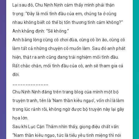
Lại sau đó, Chu Nịnh Nịnh cảm thấy mình phải thận
trọng: “Đây là mối tình đầu của em, chúng ta ở cùng
nhau không biết có thể bị tổn thương tình cảm không?”
Anh khẳng định: “Sẽ không.”
Anh bằng lòng cùng cô chơi đùa, cùng cô ồn ào, cùng cô
làm tất cả những chuyện cô muốn làm. Sau đó anh phát
hiện, thật ra anh cũng đang trải nghiệm mối tình đầu.
Rất chắc chắn, mối tình đầu của cô, anh sẽ tham gia cả
đời.
______________
Chu Nịnh Nịnh đăng trên trang blog của mình một bộ
truyện tranh, tên là ‘Nam thần kiêu ngạo’, vốn chỉ là làm
trong lúc rảnh rỗi, không ngờ được bộ truyện này lại gây
họa lớn.
Sau khi Lục Cận Thâm nhìn thấy, giọng điệu chất vấn:
“Nam thần kiêu ngạo, tức là tiểu yêu tinh miệng thì nói