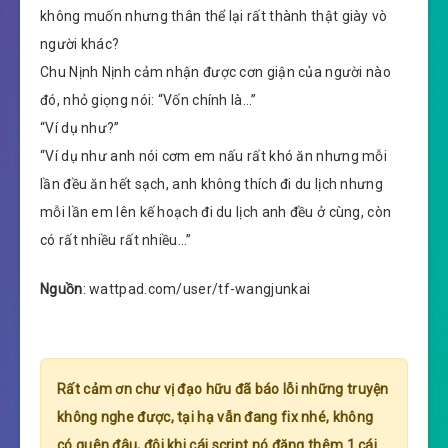
không muốn nhưng thân thể lại rất thành thật giày vò
người khác?
Chu Nịnh Nịnh cảm nhận được cơn giận của người nào
đó, nhỏ giọng nói: “Vốn chính là…”
“Ví dụ như?”
“Ví dụ như anh nói cơm em nấu rất khó ăn nhưng mỗi
lần đều ăn hết sạch, anh không thích đi du lịch nhưng
mỗi lần em lên kế hoạch đi du lịch anh đều ở cùng, còn
có rất nhiều rất nhiều…”
Nguồn
: wattpad.com/user/tf-wangjunkai
Rất cảm ơn chư vị đạo hữu đã báo lỗi những truyện
không nghe được, tại hạ vẫn đang fix nhé, không
có quên đâu, đôi khi cái script nó đăng thêm 1 cái