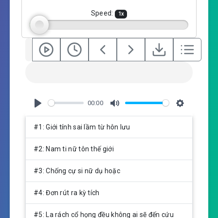
g
Speed:
1
x
s
00:00
P
M
S
l
u
e
#1: Giới tính sai lầm từ hôn lưu
a
t
t
y
e
t
#2: Nam ti nữ tôn thế giới
i
n
#3: Chống cự si nữ dụ hoặc
g
s
#4: Đơn rút ra kỳ tích
#5: La rách cổ họng đều không ai sẽ đến cứu