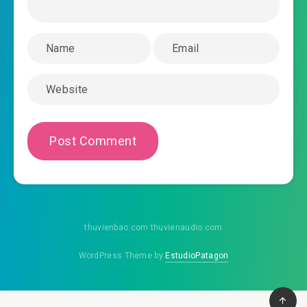
#43: Nửa người dưới chi phối đầu óc
#44: Làm nhan sắc huyễn thuật
#45: Ăn phân a tiểu yêu quái
#46: Tam thập lục kế tẩu vi thượng
#47: Đây là Thiến Nam U Hồn
#48: Đem chính bản Nhiếp Tiểu Thiến trả lại
cho ta a
#49: Họa phong bỗng nhiên không đúng
thuvienbao.com thuvienaudio.com
#50: Thần quỷ Liêu Trai cùng nhi đồng sách
WordPress Theme by
EstudioPatagon
báo
#51: Ông ngoại không thích ăn nướng