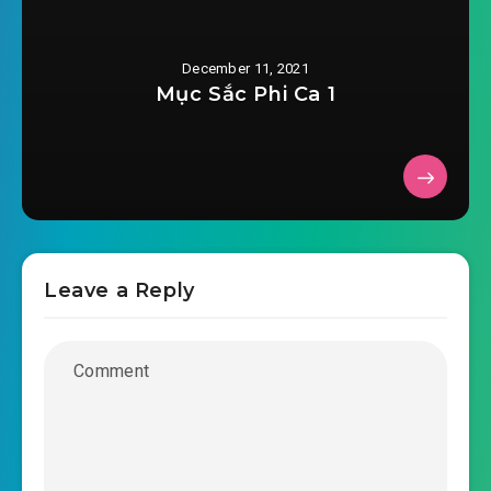
#34: Bên trái là một cái cây, bên phải cũng là
December 11, 2021
một cái cây
Mục Sắc Phi Ca 1
#35: Chư vị thí chủ cùng ta phật hữu duyên
#36: Nguyên lai ta đã như vậy ngưu bức sao?
#37: Người một bầu, liền bị chém
#38: Vô luận thật tốt cười cũng không thể cười
Leave a Reply
#39: Tuệ Năng đại sư thiên phú
#40: Ghi tạc tiểu sách vở phía trên
#41: Ta muốn tại nàng trên đùi viết chữ
#42: Cẩu thả mới là đạo lý quyết định