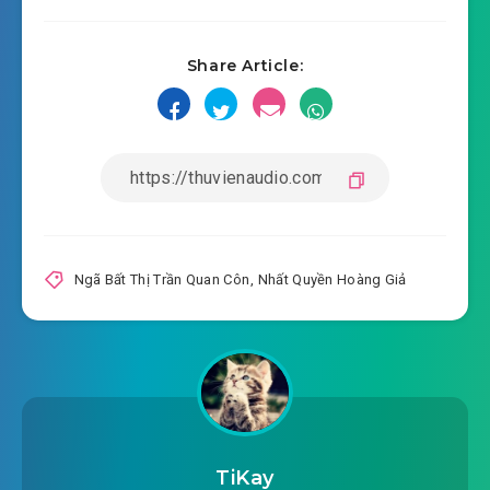
#17: Dạ Ám cấp U Linh xà
Share Article:
#18: Đưa ngươi đi nội viện
#19: Tránh ra
#20: Về sau tại thu thập ngươi
#21: Vấn đề tới
#22: Phiến địa vực này chúa tể
Ngã Bất Thị Trần Quan Côn
,
Nhất Quyền Hoàng Giả
#23: Ngươi dựa vào cái gì a ngươi
#24: Lăng Trúc Dao kinh khủng
#25: Thang trời
#26: Một cước cho đạp vậy đi rồi?
TiKay