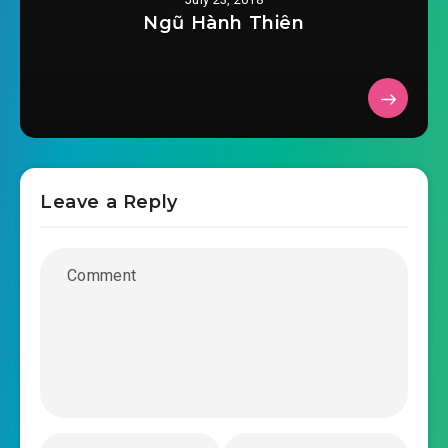
Ngũ Hành Thiên
#37: Náo cái gì sao
#38: Thiên Bảng đệ nhất, Lăng Trúc Dao
#39: Lão tử rốt cục bắt được ngươi
#40: Lê Lăng ca chính là hắn!
Leave a Reply
#41: Phong Vương đại điển
#42: Thuấn Vương tộc, Thuấn Ngọc
#43: Chuyện trọng yếu nói ba lần
#44: Tại gặp Lăng Trúc Dao
#45: Vương giả cấp Ma thú
#46: Bị nuốt sống rồi?