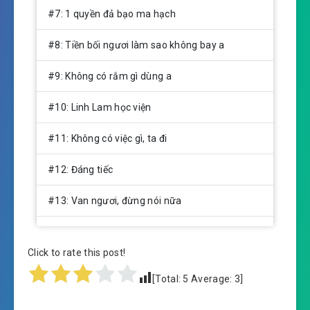
#7: 1 quyền đả bạo ma hạch
#8: Tiền bối ngươi làm sao không bay a
#9: Không có rắm gì dùng a
#10: Linh Lam học viện
#11: Không có việc gì, ta đi
#12: Đáng tiếc
#13: Van ngươi, đừng nói nữa
#14: Thánh Hoàng cấp, Bát Kỳ Đại Xà
Click to rate this post!
#15: Ta một hồi liền đi ra
[Total:
5
Average:
3
]
#16: Hừ!