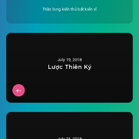
#27: Đông Huyền mười hai vương!
Thần long kiến thủ bất kiến vĩ
#28: Ai là Vân Dật
#29: Muốn giày vò điên
#30: Linh Lam Sơn mạch
July 19, 2018
#31: Hoàng Kim Đường Lang
Lược Thiên Ký
#32: Đừng ngoáy loạn tóc của ta
#33: Cái gì cái gì cái gì?
#34: Đông Huyền đại lục bị thôn phệ
#35: người Lê Vương tộc
#36: Này chua thoải mái, chính tông lão đàn
July 23, 2018