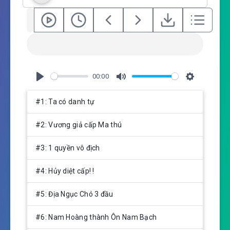
00:00
P
M
S
l
u
e
#1: Ta có danh tự
a
t
t
y
e
t
#2: Vương giả cấp Ma thú
i
n
#3: 1 quyền vô địch
g
s
#4: Hủy diệt cấp! !
#5: Địa Ngục Chó 3 đầu
#6: Nam Hoàng thành Ôn Nam Bạch