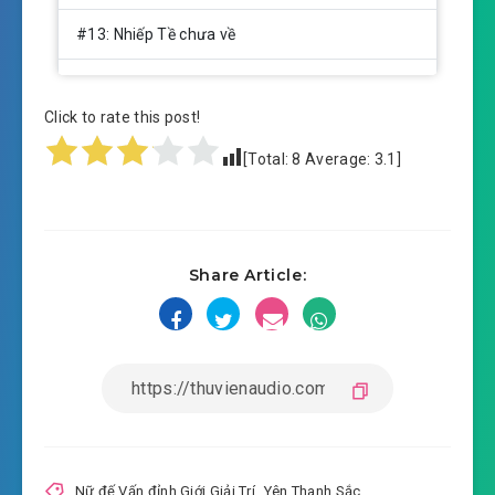
#13: Nhiếp Tề chưa về
#14: Giáo đệ
Click to rate this post!
#15: Tiểu dì
[Total:
8
Average:
3.1
]
#16: Thơ biểu muội
#17: Xấu xa
Share Article:
#18: Phản kích
#19: Tạ lễ
#20: Di động
#21: Khen ngợi
#22: Không tin
Nữ đế Vấn đỉnh Giới Giải Trí
,
Yên Thanh Sắc