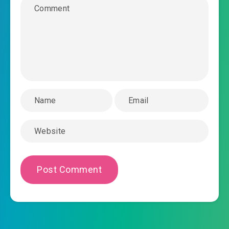
#43: Đánh vỡ
#44: Động thủ
#45: Quát cốt chữa thương ( 1 )
#46: Quát cốt chữa thương ( 2 )
#47: Xé rách
#48: Ly hôn
#49: Khánh sinh
#50: Người dựa y trang
#51: Tính kế
#52: Đến từ Hoa Hạ thư pháp hiệp hội thăm hỏi