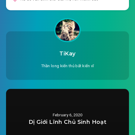
#23: Dự nhiệt
#24: Cái thứ nhất hắc phấn
#25: Trở ngại
#26: Nhiếp Dao viết thư pháp
TiKay
#27: Làm sự ( 1 )
Thần long kiến thủ bất kiến vĩ
#28: Làm sự ( 2 )
#29: Chút tài mọn
#30: Không thể so bút máy tự kém
February 6, 2020
#31: Lão Sài
Dị Giới Lĩnh Chủ Sinh Hoạt
#32: Lợi hại Ngư Ngư