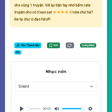
cho cùng 1 truyện. Với lại tiện tay nhớ bấm rate
truyện cho có tí sao sẹt
nữa chứ hả?
Đa tạ chư vị đạo hữu!!!
Yên Thanh Sắc
961
Completed
CV
Nhạc nền
00:00