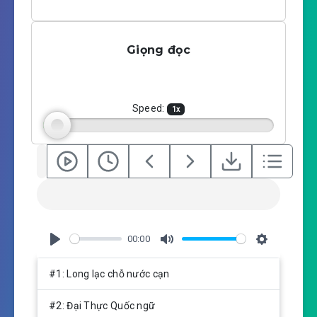
P
M
S
l
u
e
a
t
t
Giọng đọc
y
e
t
i
n
g
Speed:
1
x
s
00:00
P
M
S
l
u
e
#1: Long lạc chỗ nước cạn
a
t
t
y
e
t
#2: Đại Thực Quốc ngữ