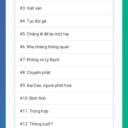
i
n
#3: Viết văn
g
s
#4: Tạc đùi gà
#5: Chẳng lẽ để lại một tay
#6: Nhẹ nhàng thông quan
#7: Không có Lý Bạch
#8: Chuyển phát
#9: Đại Dao, ngươi phát hỏa
#10: Bình tĩnh
#11: Trùng hợp
#12: Thông suốt?