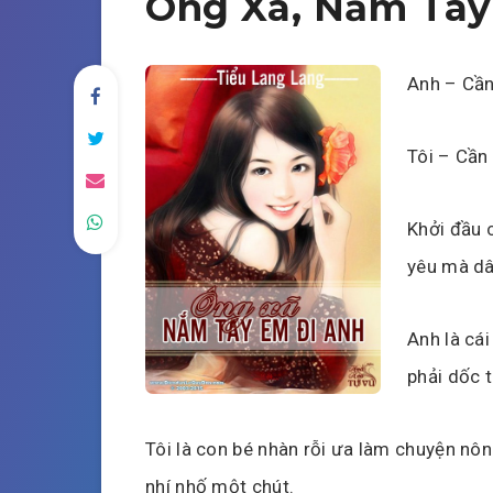
Ông Xã, Nắm Tay
Anh – Cần
Tôi – Cần 
Khởi đầu c
yêu mà dâ
Anh là cá
phải dốc 
Tôi là con bé nhàn rỗi ưa làm chuyện nôn
nhí nhố một chút.