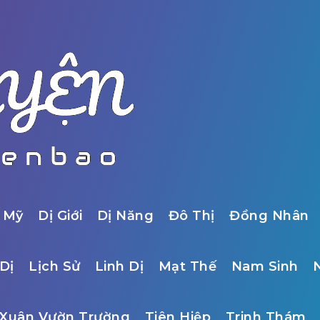
 Mỹ
Dị Giới
Dị Năng
Đô Thị
Đồng Nhân
Dị
Lịch Sử
Linh Dị
Mạt Thế
Nam Sinh
Xuân Vườn Trường
Tiên Hiệp
Trinh Thám