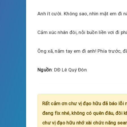
Anh ít cười. Không sao, nhìn mặt em đi nà
Cảm xúc nhân đôi, nỗi buồn liền vơi đi ph
Ông xã, nắm tay em đi anh! Phía trước, đã
Nguồn
: DĐ Lê Quý Đôn
Rất cảm ơn chư vị đạo hữu đã báo lỗi 
đang fix nhé, không có quên đâu, đôi k
chư vị đạo hữu nhớ xài chức năng searc