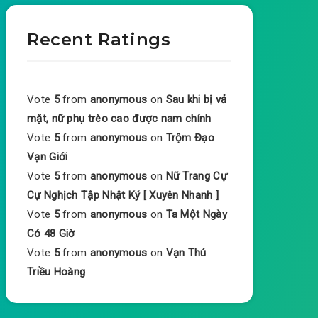
Recent Ratings
Vote
5
from
anonymous
on
Sau khi bị vả
mặt, nữ phụ trèo cao được nam chính
Vote
5
from
anonymous
on
Trộm Đạo
Vạn Giới
Vote
5
from
anonymous
on
Nữ Trang Cự
Cự Nghịch Tập Nhật Ký [ Xuyên Nhanh ]
Vote
5
from
anonymous
on
Ta Một Ngày
Có 48 Giờ
Vote
5
from
anonymous
on
Vạn Thú
Triều Hoàng