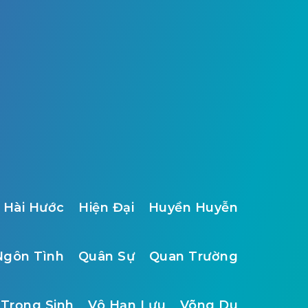
Hài Hước
Hiện Đại
Huyền Huyễn
Ngôn Tình
Quân Sự
Quan Trường
Trọng Sinh
Vô Hạn Lưu
Võng Du