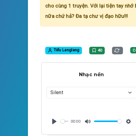
cho cùng 1 truyện. Với lại tiện tay nhớ
nữa chứ hả? Đa tạ chư vị đạo hữu!!!
Tiểu Langlang
40
C
Nhạc nền
00:00
P
M
S