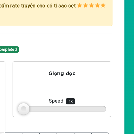
 bấm rate truyện cho có tí sao sẹt
ompleted
Giọng đọc
Speed:
1
x