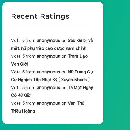
Recent Ratings
Vote
5
from
anonymous
on
Sau khi bị vả
mặt, nữ phụ trèo cao được nam chính
Vote
5
from
anonymous
on
Trộm Đạo
Vạn Giới
Vote
5
from
anonymous
on
Nữ Trang Cự
Cự Nghịch Tập Nhật Ký [ Xuyên Nhanh ]
Vote
5
from
anonymous
on
Ta Một Ngày
Có 48 Giờ
Vote
5
from
anonymous
on
Vạn Thú
Triều Hoàng