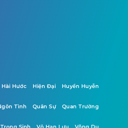
Hài Hước
Hiện Đại
Huyền Huyễn
Ngôn Tình
Quân Sự
Quan Trường
Trọng Sinh
Vô Hạn Lưu
Võng Du