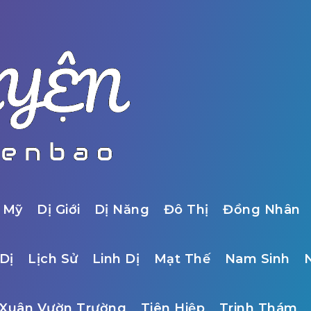
 Mỹ
Dị Giới
Dị Năng
Đô Thị
Đồng Nhân
Dị
Lịch Sử
Linh Dị
Mạt Thế
Nam Sinh
Xuân Vườn Trường
Tiên Hiệp
Trinh Thám