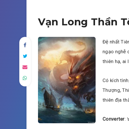
Vạn Long Thần T
Đệ nhất Tiên
ngạo nghễ q
thiên hạ, ai
Có kích tình
Thượng, Thi
thiên địa th
Converter
: 