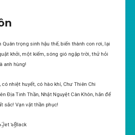
ôn
 Quân trọng sinh hậu thế, biến thành con rơi, lại
uật khởi, một kiếm, sóng gió ngập trời, thử hỏi
 là anh hùng!
, có nhiệt huyết, có hào khí, Chư Thiên Chi
ên Địa Tinh Thần, Nhật Nguyệt Càn Khôn, hắn để
ất sắc! Vạn vật thần phục!
๖ۣۜJet ๖ۣۜBlack