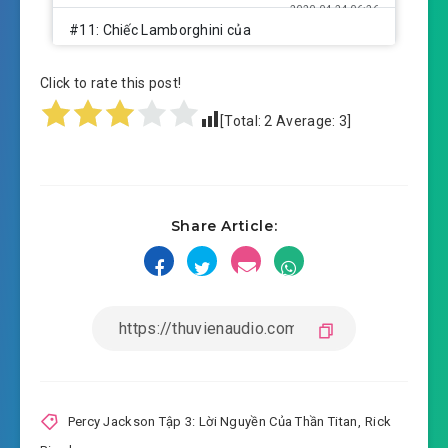
2020-04-24 06:26
#11: Chiếc Lamborghini của
2020-04-24 06:27
Grover
Click to rate this post!
#12: Tôi đi trượt tuyết cùng một con heo
[Total:
2
Average:
3
]
2020-04-24 06:27
#13: Cuộc viếng thăm đến sân
2020-04-24 06:28
rác của các vị thần
2020-04-24 06:29
#14: Tôi gặp vấn đề ở đập
Share Article:
#15: Tôi vật nhau với người anh sinh đôi của
2020-04-24 06:29
ông già Nôen
#16: Chúng tôi gặp con rồng miệng hôi khủng
2020-04-24 06:29
khiếp
#17: Tôi tăng thêm hàng triệu kí lô
Percy Jackson Tập 3: Lời Nguyền Của Thần Titan
,
Rick
2020-04-24 06:30