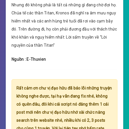
Nhưng đó không phải là tất cả những gì đang chờ đợi họ.
Chúa tể các thần Titan, Kronos đã nghĩ ra âm mưu nguy
hiểm nhất và các anh hùng trẻ tuổi đã rơi vào cạm bẫy
đó. Trên đường đi, họ còn phải đương đầu với thách thức
khó khăn và nguy hiểm nhất: Lời sấm truyền về “Lời
nguyền của thần Titan”
Nguồn : E-Thuvien
Rất cảm ơn chư vị đạo hữu đã báo lỗi những truyện
không nghe được, tại hạ vẫn đang fix nhé, không
có quên đâu, đôi khi cái script nó đăng thêm 1 cái
post mới nên chư vị đạo hữu nhớ xài chức năng
search trên website nhé, nhiều khi có 2, 3 posts
cho cùng 1 truyện. Với lại tiện tay nhớ bấm rate