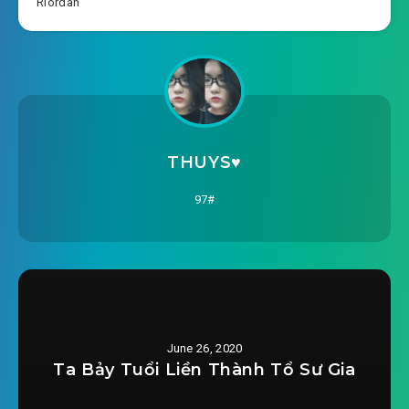
Riordan
#18: Lời tạm biệt từ người bạn
2020-04-24 06:30
#19: Các vị thần bỏ phiếu về cách
2020-04-24 06:30
giết chúng tôi
#20: Đối thủ mới trong mùa Giáng sinh
2020-04-24 06:31
THUYS♥️
97#
June 26, 2020
Ta Bảy Tuổi Liền Thành Tổ Sư Gia