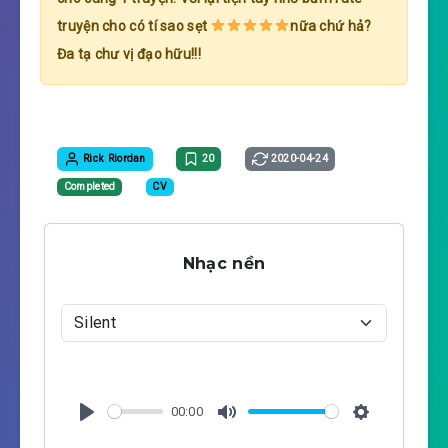
truyện cho có tí sao sẹt
nữa chứ hả?
Đa tạ chư vị đạo hữu!!!
Rick Riordan
20
2020-04-24
Completed
CV
Nhạc nền
00:00
P
M
S