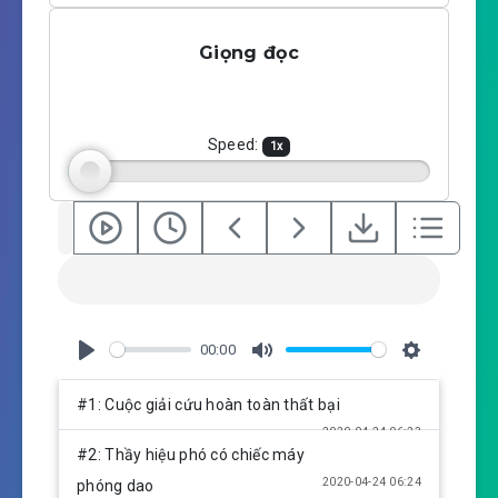
l
u
e
a
t
t
Giọng đọc
y
e
t
i
n
g
Speed:
1
x
s
00:00
P
M
S
l
u
e
#1: Cuộc giải cứu hoàn toàn thất bại
a
t
t
2020-04-24 06:23
y
e
t
#2: Thầy hiệu phó có chiếc máy
i
2020-04-24 06:24
phóng dao