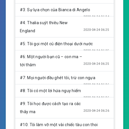
n
g
#3: Sự lựa chọn của Bianca di Angelo
s
2020-04-24 06:24
#4: Thalia suýt thiêu New
2020-04-24 06:25
England
#5: Tôi gọi một cú điện thoại dưới nước
2020-04-24 06:25
#6: Một người bạn cũ – con ma –
2020-04-24 06:25
tới thăm
#7: Mọi người đều ghét tôi, trừ con ngựa
2020-04-24 06:26
#8: Tôi có một lời hứa nguy hiểm
2020-04-24 06:26
#9: Tôi học được cách tạo ra các
2020-04-24 06:26
thây ma
#10: Tôi làm vỡ một vài chiếc tàu con thoi