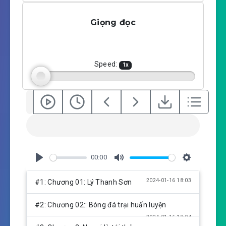
l
u
e
a
t
t
Giọng đọc
y
e
t
i
n
g
Speed:
1
x
s
00:00
P
M
S
l
u
e
2024-01-16 18:03
#1: Chương 01: Lý Thanh Sơn
a
t
t
y
e
t
#2: Chương 02:: Bóng đá trại huấn luyện
i
2024-01-16 18:04
n