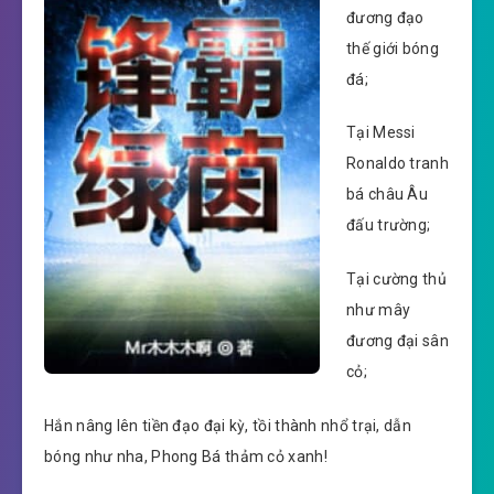
đương đạo
thế giới bóng
đá;
Tại Messi
Ronaldo tranh
bá châu Âu
đấu trường;
Tại cường thủ
như mây
đương đại sân
cỏ;
Hắn nâng lên tiền đạo đại kỳ, tồi thành nhổ trại, dẫn
bóng như nha, Phong Bá thảm cỏ xanh!