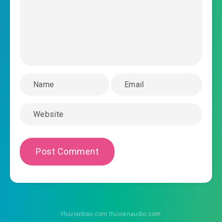
2024-01-16 18:10
nghiệp mời cùng Cup FA
#35: Chương 35: Tuyệt đối không thể thua đối
2024-01-16 18:10
thủ
#36: Chương 36: Có thụ chú ý quyết đấu
2024-01-16 18:10
#37: Chương 37: Vòng thứ ba
2024-01-16 18:10
muốn tới
2024-01-16 18:10
#38: Chương 38: Lúc trước
#39: Chương 39: Manchester tuyệt đối sẽ
2024-01-16 18:10
không hướng Liverpool nhận thua
2024-01-16 18:11
#40: Chương 40: Nghĩ thắng sao ?
#41: Chương 41: Sợi cỏ cùng ngôi sao bóng đá
thuvienbao.com thuvienaudio.com