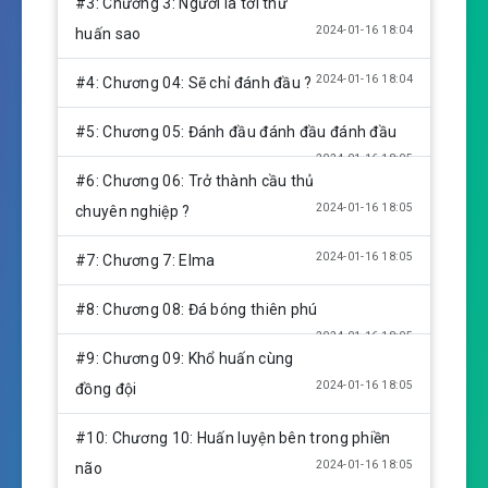
#3: Chương 3: Ngươi là tới thử
g
2024-01-16 18:04
huấn sao
s
2024-01-16 18:04
#4: Chương 04: Sẽ chỉ đánh đầu ?
#5: Chương 05: Đánh đầu đánh đầu đánh đầu
2024-01-16 18:05
#6: Chương 06: Trở thành cầu thủ
2024-01-16 18:05
chuyên nghiệp ?
2024-01-16 18:05
#7: Chương 7: Elma
#8: Chương 08: Đá bóng thiên phú
2024-01-16 18:05
#9: Chương 09: Khổ huấn cùng
2024-01-16 18:05
đồng đội
#10: Chương 10: Huấn luyện bên trong phiền
2024-01-16 18:05
não