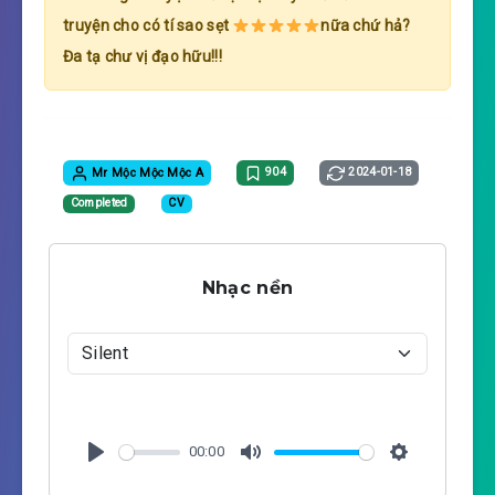
truyện cho có tí sao sẹt
nữa chứ hả?
Đa tạ chư vị đạo hữu!!!
Mr Mộc Mộc Mộc A
904
2024-01-18
Completed
CV
Nhạc nền
00:00
P
M
S