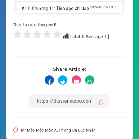
2024-01-16 18:05
#11: Chương 11: Tiền đạo chi đạo
#12: Chương 12: Nhanh như điện chớp thiếu
Click to rate this post!
2024-01-16 18:06
niên
[Total:
0
Average:
0
]
#13: Chương 13: Nick cùng Thanh Sơn tổ hợp
2024-01-16 18:06
#14: Chương 14: Trận đầu trận
2024-01-16 18:06
khởi động
Share Article:
#15: Chương 15: Trận đầu trận khởi động hạ
2024-01-16 18:06
#16: Chương 16: Bị áp chế
2024-01-16 18:07
#17: Chương 17: Nghĩ thắng tâm
2024-01-16 18:07
#18: Chương 18: Ta mục tiêu
Mr Mộc Mộc Mộc A
,
Phong Bá Lục Nhân
2024-01-16 18:07
#19: Chương 19: Mùa giải trước