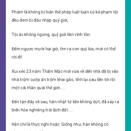
Phàm là không bị hiện thế pháp luật luận xử kẻ phạm tội
đều đem bị đầu nhập quỷ giới,
Tội ác không ngừng, quỷ giới liền vĩnh tồn.
Đếm ngược mười hai giờ, tìm ra con quỷ kia, mới có thể
rời đi!
Xui xẻo 23 năm Thẩm Mặc mới vừa về đến nhà đã bị vào
nhà trộm cướp ăn trộm khai gáo, tỉnh lại sau liền tới rồi
một cái thần quái thế giới……
Đến tận đây về sau, hắn nhật tử liền không dứt, đã xảy ra
biến hóa nghiêng trời lệch đất……
Hắn chỉ là thực nghi hoặc: Giống như, hắn không có