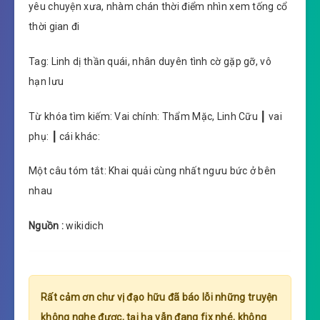
yêu chuyện xưa, nhàm chán thời điểm nhìn xem tống cổ
thời gian đi
Tag: Linh dị thần quái, nhân duyên tình cờ gặp gỡ, vô
hạn lưu
Từ khóa tìm kiếm: Vai chính: Thẩm Mặc, Linh Cữu ┃ vai
phụ: ┃ cái khác:
Một câu tóm tắt: Khai quải cùng nhất ngưu bức ở bên
nhau
Nguồn :
wikidich
Rất cảm ơn chư vị đạo hữu đã báo lỗi những truyện
không nghe được, tại hạ vẫn đang fix nhé, không