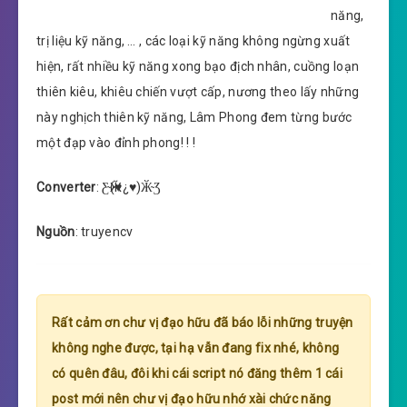
năng,
trị liệu kỹ năng, … , các loại kỹ năng không ngừng xuất
hiện, rất nhiều kỹ năng xong bạo địch nhân, cuồng loạn
thiên kiêu, khiêu chiến vượt cấp, nương theo lấy những
này nghịch thiên kỹ năng, Lâm Phong đem từng bước
một đạp vào đỉnh phong! ! !
Converter
: Ƹ̴Ӂ(♥¿♥)Ӂ̴Ʒ
Nguồn
: truyencv
Rất cảm ơn chư vị đạo hữu đã báo lỗi những truyện
không nghe được, tại hạ vẫn đang fix nhé, không
có quên đâu, đôi khi cái script nó đăng thêm 1 cái
post mới nên chư vị đạo hữu nhớ xài chức năng