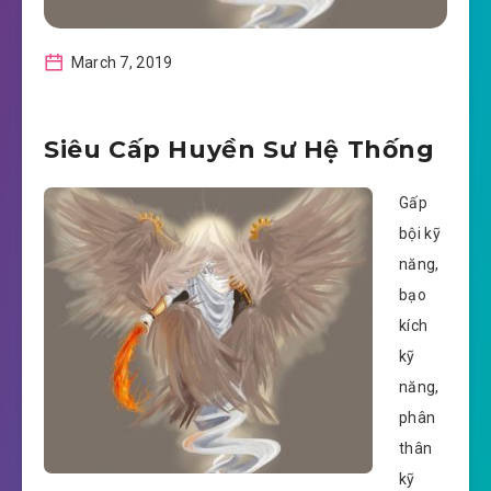
March 7, 2019
Siêu Cấp Huyền Sư Hệ Thống
Gấp
bội kỹ
năng,
bạo
kích
kỹ
năng,
phân
thân
kỹ