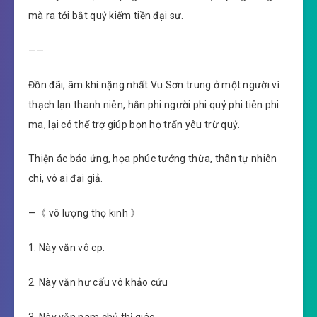
mà ra tới bắt quỷ kiếm tiền đại sư.
——
Đồn đãi, âm khí nặng nhất Vu Sơn trung ở một người vì
thạch lạn thanh niên, hắn phi người phi quỷ phi tiên phi
ma, lại có thể trợ giúp bọn họ trấn yêu trừ quỷ.
Thiện ác báo ứng, họa phúc tướng thừa, thân tự nhiên
chi, vô ai đại giả.
—《 vô lượng thọ kinh 》
1. Này văn vô cp.
2. Này văn hư cấu vô khảo cứu
3. Này văn nam chủ thị giác