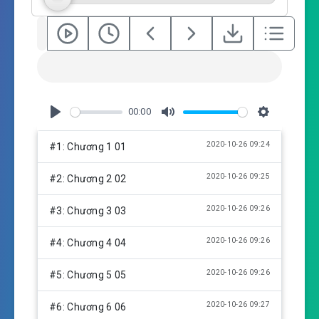
00:00
P
M
S
l
u
e
2020-10-26 09:24
#1: Chương 1 01
a
t
t
y
e
t
2020-10-26 09:25
#2: Chương 2 02
i
n
2020-10-26 09:26
#3: Chương 3 03
g
s
2020-10-26 09:26
#4: Chương 4 04
2020-10-26 09:26
#5: Chương 5 05
2020-10-26 09:27
#6: Chương 6 06