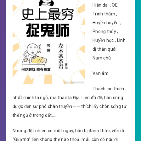
Hiện đại , OE ,
Trinh thám ,
Huyền huyễn ,
Phong thủy ,
Huyền học , Linh
dị thần quái ,
Nam chủ
Văn án:
Thạch lạn thích
nhất chính là ngủ, mà thân là Địa Tiên đồ đệ, hắn cũng
được đến sư phó chân truyền —— thích lấy chôn sống tư
thế ngủ ở trong đất…..
Nhưng đột nhiên có một ngày, hắn bị đánh thức, vốn dĩ
“Giường” liền không thế nào thoải mái, còn có người