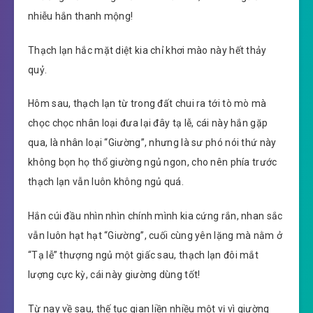
nhiễu hắn thanh mộng!
Thạch lạn hắc mặt diệt kia chỉ khơi mào này hết thảy
quỷ.
Hôm sau, thạch lạn từ trong đất chui ra tới tò mò mà
chọc chọc nhân loại đưa lại đây tạ lễ, cái này hắn gặp
qua, là nhân loại “Giường”, nhưng là sư phó nói thứ này
không bọn họ thổ giường ngủ ngon, cho nên phía trước
thạch lạn vẫn luôn không ngủ quá.
Hắn cúi đầu nhìn nhìn chính mình kia cứng rắn, nhan sắc
vẫn luôn hạt hạt “Giường”, cuối cùng yên lặng mà nằm ở
“Tạ lễ” thượng ngủ một giấc sau, thạch lạn đôi mắt
lượng cực kỳ, cái này giường dùng tốt!
Từ nay về sau, thế tục gian liền nhiều một vị vì giường