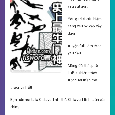
yêu sút gôn;
Yêu giữ lại cứu hiểm,
càng yêu bọ cạp vẫy
đuôi;
truyện full. làm theo
yêu cầu
Mắng đối thủ, phê
LĐBĐ, khiển trách
trọng tài thần mã
thương nhất!
Bọn hắn nói ta là Chilavert nhị thế, Chilavert tính toán cái
chim;