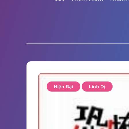
Hiện Đại
Linh Dị