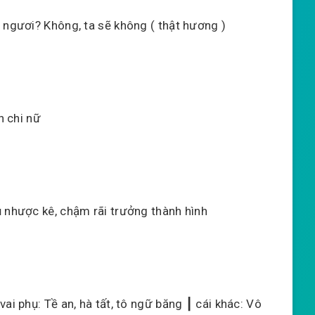
 ngươi? Không, ta sẽ không ( thật hương )
h chi nữ
ủ nhược kê, chậm rãi trưởng thành hình
ai phụ: Tề an, hà tất, tô ngữ băng ┃ cái khác: Vô