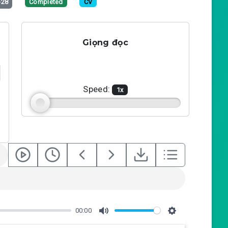
-28
Completed
CV
Giọng đọc
Speed:
1
x
00:00
M
S