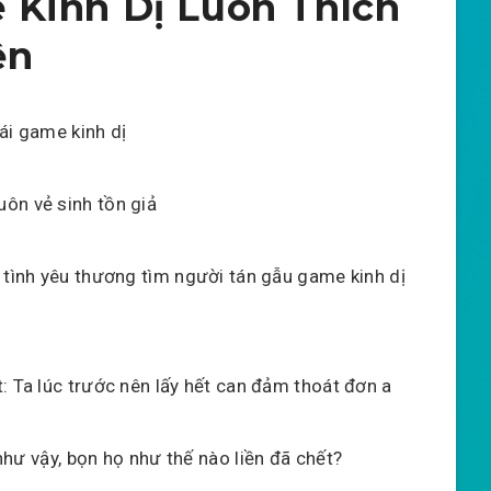
 Kinh Dị Luôn Thích
ện
ái game kinh dị
ôn vẻ sinh tồn giả
t tình yêu thương tìm người tán gẫu game kinh dị
: Ta lúc trước nên lấy hết can đảm thoát đơn a
 như vậy, bọn họ như thế nào liền đã chết?