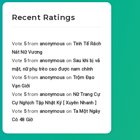
Recent Ratings
Vote
5
from
anonymous
on
Tinh Tế Rách
Nát Nữ Vương
Vote
5
from
anonymous
on
Sau khi bị vả
mặt, nữ phụ trèo cao được nam chính
Vote
5
from
anonymous
on
Trộm Đạo
Vạn Giới
Vote
5
from
anonymous
on
Nữ Trang Cự
Cự Nghịch Tập Nhật Ký [ Xuyên Nhanh ]
Vote
5
from
anonymous
on
Ta Một Ngày
Có 48 Giờ