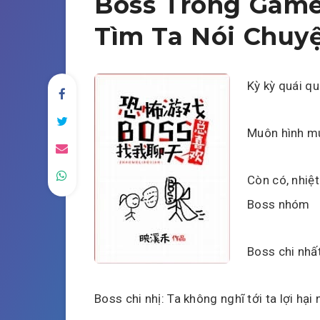
Boss Trong Game
Tìm Ta Nói Chuy
Kỳ kỳ quái qu
Muôn hình mu
Còn có, nhiệ
Boss nhóm
Boss chi nhất
Boss chi nhị: Ta không nghĩ tới ta lợi hại