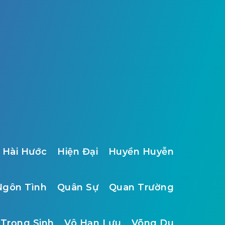
Hài Hước
Hiện Đại
Huyền Huyễn
Ngôn Tình
Quân Sự
Quan Trường
Trọng Sinh
Vô Hạn Lưu
Võng Du