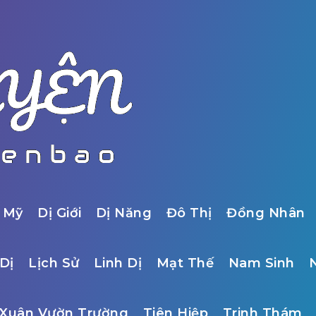
 Mỹ
Dị Giới
Dị Năng
Đô Thị
Đồng Nhân
Dị
Lịch Sử
Linh Dị
Mạt Thế
Nam Sinh
Xuân Vườn Trường
Tiên Hiệp
Trinh Thám