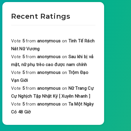
Recent Ratings
Vote
5
from
anonymous
on
Tinh Tế Rách
Nát Nữ Vương
Vote
5
from
anonymous
on
Sau khi bị vả
mặt, nữ phụ trèo cao được nam chính
Vote
5
from
anonymous
on
Trộm Đạo
Vạn Giới
Vote
5
from
anonymous
on
Nữ Trang Cự
Cự Nghịch Tập Nhật Ký [ Xuyên Nhanh ]
Vote
5
from
anonymous
on
Ta Một Ngày
Có 48 Giờ