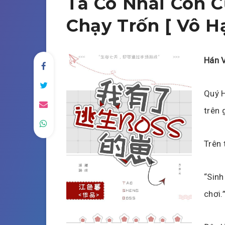
Ta Có Nhãi Con C
Chạy Trốn [ Vô H
Hán V
Quý H
trên 
Trên 
“Sinh
chơi.