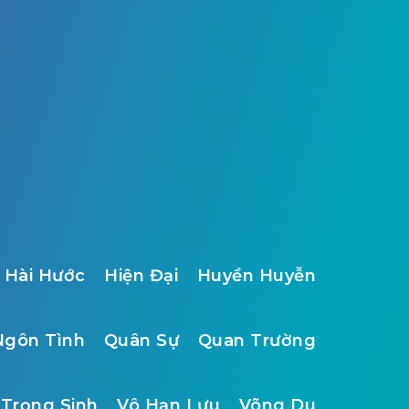
Hài Hước
Hiện Đại
Huyền Huyễn
Ngôn Tình
Quân Sự
Quan Trường
Trọng Sinh
Vô Hạn Lưu
Võng Du