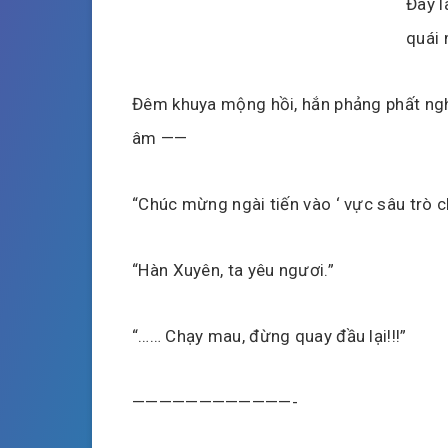
Đây l
quái 
Đêm khuya mộng hồi, hắn phảng phất ngh
âm ——
“Chúc mừng ngài tiến vào ‘ vực sâu trò ch
“Hàn Xuyên, ta yêu ngươi.”
“…… Chạy mau, đừng quay đầu lại!!!”
————————————-