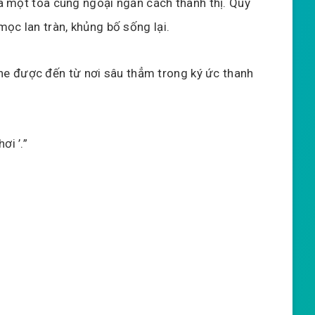
à một tòa cùng ngoại ngăn cách thành thị. Quỷ
mọc lan tràn, khủng bố sống lại.
e được đến từ nơi sâu thẳm trong ký ức thanh
ơi ’.”