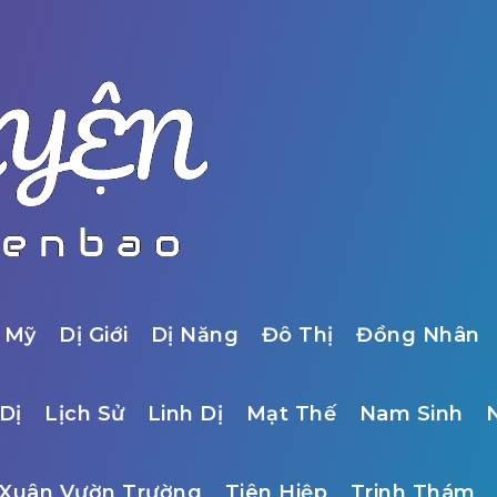
 Mỹ
Dị Giới
Dị Năng
Đô Thị
Đồng Nhân
Dị
Lịch Sử
Linh Dị
Mạt Thế
Nam Sinh
Xuân Vườn Trường
Tiên Hiệp
Trinh Thám