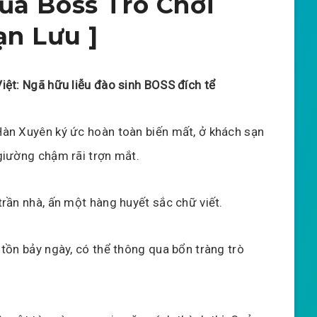
ủa Boss Trò Chơi
ạn Lưu ]
iệt: Ngã hữu liễu đào sinh BOSS đích tể
àn Xuyên ký ức hoàn toàn biến mất, ở khách sạn
giường chậm rãi trợn mắt.
trần nhà, ấn một hàng huyết sắc chữ viết.
 tồn bảy ngày, có thể thông qua bổn tràng trò
”