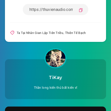
2022-10-27 00:18
#16: Chương 16: 【 hỗ trợ tài
2022-10-27 00:18
nguyên kéo căng 】
#17: Chương 17: 【 thiên tài địa bảo 】
2022-10-27 00:18
Ta Tại Nhân Gian Lập Tiên Triều
,
Thiên Tế Bạch
#18: Chương 18: 【 Tiềm Long
2022-10-27 00:18
các 】
#19: Chương 19: 【 luyện giả thành chân, danh
2022-10-27 00:18
gia 】
#20: Chương 20: 【 Vạn Cổ Thanh 】
TiKay
2022-10-27 00:19
#21: Chương 21: 【 khắc kim là
Thần long kiến thủ bất kiến vĩ
2022-10-27 00:19
có thể đề cao độ thiện cảm 】
#22: Chương 22: 【 hoàng triều chu kỳ quy luật
2022-10-27 00:19
】