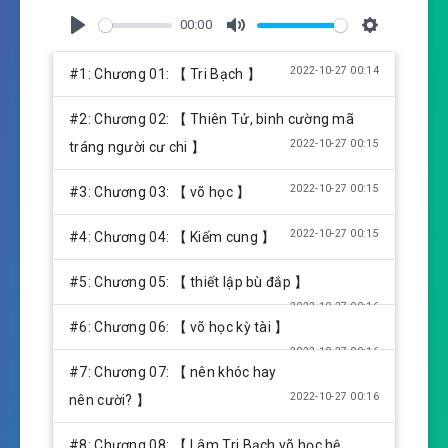
00:00
P
M
S
l
u
e
2022-10-27 00:14
#1: Chương 01: 【 Tri Bạch 】
a
t
t
y
e
t
#2: Chương 02: 【 Thiên Tử, binh cường mã
i
2022-10-27 00:15
tráng người cư chi 】
n
g
2022-10-27 00:15
#3: Chương 03: 【 võ học 】
s
2022-10-27 00:15
#4: Chương 04: 【 Kiếm cung 】
#5: Chương 05: 【 thiết lập bù đắp 】
2022-10-27 00:16
#6: Chương 06: 【 võ học kỳ tài 】
2022-10-27 00:16
#7: Chương 07: 【 nên khóc hay
2022-10-27 00:16
nên cười? 】
#8: Chương 08: 【 Lâm Tri Bạch võ học hệ