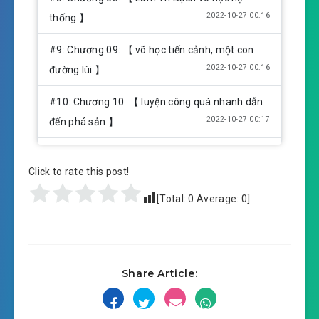
2022-10-27 00:16
thống 】
#9: Chương 09: 【 võ học tiến cảnh, một con
2022-10-27 00:16
đường lùi 】
#10: Chương 10: 【 luyện công quá nhanh dẫn
2022-10-27 00:17
đến phá sản 】
#11: Chương 11: 【 muối thô chiết xuất 】
Click to rate this post!
2022-10-27 00:17
#12: Chương 12: 【 bánh vẽ 】
[Total:
0
Average:
0
]
2022-10-27 00:17
#13: Chương 13: 【 quân quyền,
2022-10-27 00:17
chia hoa hồng 】
#14: Chương 14: 【 phất nhanh 】
Share Article:
2022-10-27 00:17
#15: Chương 15: 【 tốt rồi 】