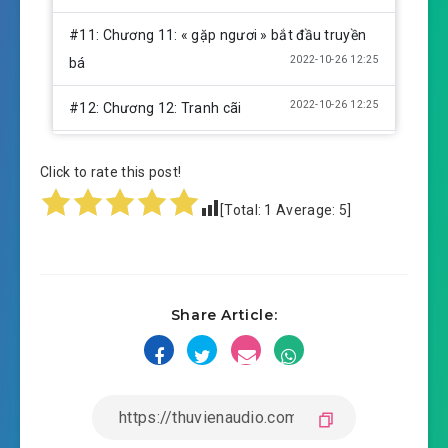
#11: Chương 11: « gặp ngươi » bắt đầu truyền
2022-10-26 12:25
bá
2022-10-26 12:25
#12: Chương 12: Tranh cãi
2022-10-26 12:25
#13: Chương 13: Hỏa bạo
Click to rate this post!
2022-10-26 12:25
#14: Chương 14: Rao hàng
[Total:
1
Average:
5
]
#15: Chương 15: Yêu giang sơn càng yêu mỹ
2022-10-26 12:26
nhân
Share Article:
#16: Chương 16: « gặp ngươi » đệ nhất kỳ phát
2022-10-26 12:26
hình
#17: Chương 17: Tiến hành theo chất lượng
2022-10-26 12:26
#18: Chương 18: Cạnh tranh