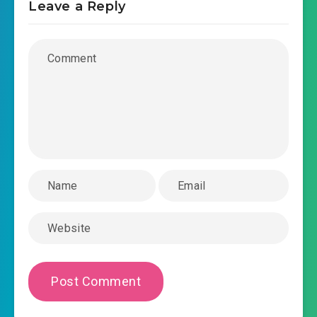
Leave a Reply
2022-10-26 12:28
#37: Chương 37: Yêu?
2022-10-26 12:28
#38: Chương 38: Chu Mạt Hảo
2022-10-26 12:28
một ngày
2022-10-26 12:28
#39: Chương 39: Cháo bột
2022-10-26 12:28
#40: Chương 40: 32 triệu
2022-10-26 12:28
#41: Chương 41: darling
2022-10-26 12:28
#42: Chương 42: Tháng năm
#43: Chương 43: Vui vẻ vọt tới trước
2022-10-26 12:28
#44: Chương 44: Tiết mục mới
2022-10-26 12:28
#45: Chương 45: Không đánh lại
2022-10-26 12:28
liền gia nhập