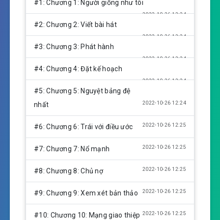
#1: Chương 1: Người giống như tôi
a
t
t
2022-10-26 12:24
y
e
t
#2: Chương 2: Viết bài hát
i
2022-10-26 12:24
n
#3: Chương 3: Phát hành
g
2022-10-26 12:24
s
#4: Chương 4: Đặt kế hoạch
2022-10-26 12:24
#5: Chương 5: Nguyệt bảng đệ
2022-10-26 12:24
nhất
2022-10-26 12:25
#6: Chương 6: Trái với điều ước
2022-10-26 12:25
#7: Chương 7: Nổ mạnh
2022-10-26 12:25
#8: Chương 8: Chủ nợ
2022-10-26 12:25
#9: Chương 9: Xem xét bản thảo
2022-10-26 12:25
#10: Chương 10: Mạng giao thiệp