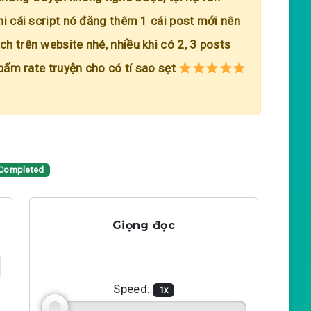
hi cái script nó đăng thêm 1 cái post mới nên
h trên website nhé, nhiều khi có 2, 3 posts
 bấm rate truyện cho có tí sao sẹt
Completed
Giọng đọc
Speed:
1
x