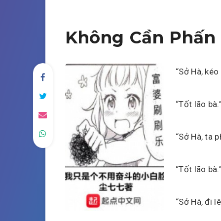
Không Cần Phấn 
“Sở Hà, kéo
“Tốt lão bà.
“Sở Hà, ta p
“Tốt lão bà.
“Sở Hà, đi l