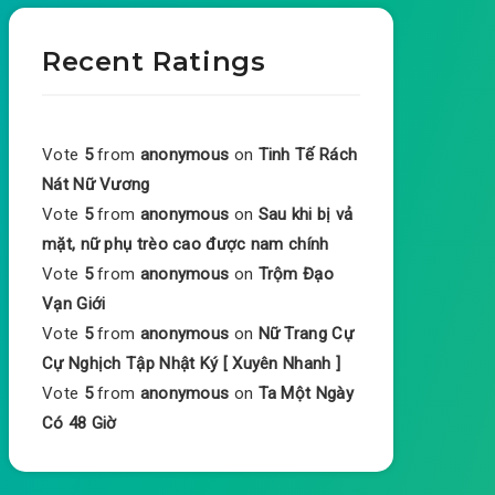
Recent Ratings
Vote
5
from
anonymous
on
Tinh Tế Rách
Nát Nữ Vương
Vote
5
from
anonymous
on
Sau khi bị vả
mặt, nữ phụ trèo cao được nam chính
Vote
5
from
anonymous
on
Trộm Đạo
Vạn Giới
Vote
5
from
anonymous
on
Nữ Trang Cự
Cự Nghịch Tập Nhật Ký [ Xuyên Nhanh ]
Vote
5
from
anonymous
on
Ta Một Ngày
Có 48 Giờ