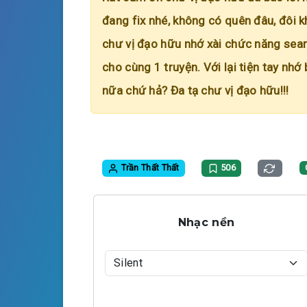
đang fix nhé, không có quên đâu, đôi k
chư vị đạo hữu nhớ xài chức năng searc
cho cùng 1 truyện. Với lại tiện tay nhớ
nữa chứ hả? Đa tạ chư vị đạo hữu!!!
Trần Thất Thất
506
Nhạc nền