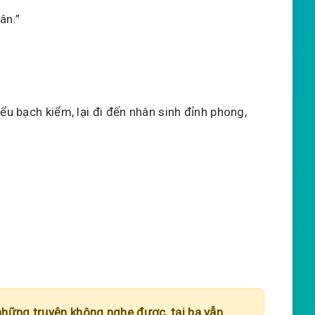
ân.”
ểu bạch kiểm, lại đi đến nhân sinh đỉnh phong,
những truyện không nghe được, tại hạ vẫn