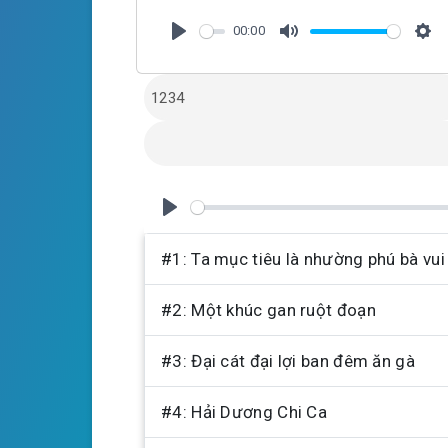
00:00
P
M
S
l
u
e
a
t
t
y
e
t
i
n
g
P
s
l
#1: Ta mục tiêu là nhường phú bà vui
a
#2: Một khúc gan ruột đoạn
y
#3: Đại cát đại lợi ban đêm ăn gà
#4: Hải Dương Chi Ca