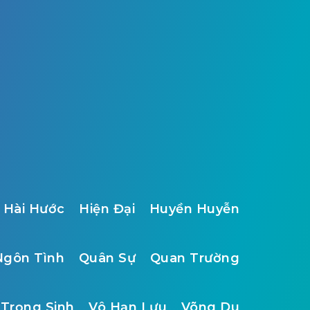
Hài Hước
Hiện Đại
Huyền Huyễn
Ngôn Tình
Quân Sự
Quan Trường
Trọng Sinh
Vô Hạn Lưu
Võng Du