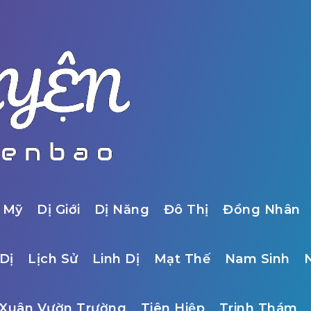
 Mỹ
Dị Giới
Dị Năng
Đô Thị
Đồng Nhân
Dị
Lịch Sử
Linh Dị
Mạt Thế
Nam Sinh
Xuân Vườn Trường
Tiên Hiệp
Trinh Thám