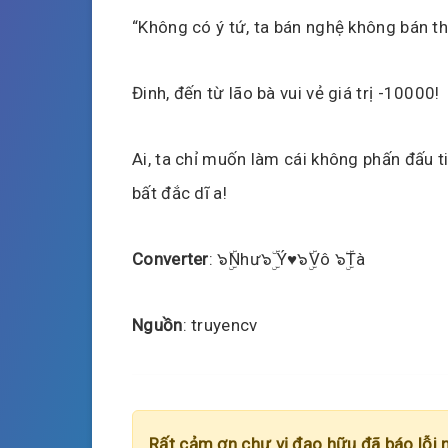
“Không có ý tứ, ta bán nghệ không bán th
Đinh, đến từ lão bà vui vẻ giá trị -10000!
Ai, ta chỉ muốn làm cái không phấn đấu ti
bất đắc dĩ a!
Converter
: ๖ۣۜNhư๖ۣۜ Ý♥๖ۣۜVô ๖ۣۜTà
Nguồn
: truyencv
Rất cảm ơn chư vị đạo hữu đã báo lỗi 