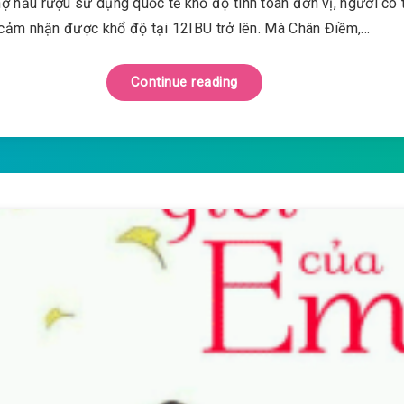
hợ nấu rượu sử dụng quốc tế khổ độ tính toán đơn vị, người có 
cảm nhận được khổ độ tại 12IBU trở lên. Mà Chân Điềm,…
Continue reading