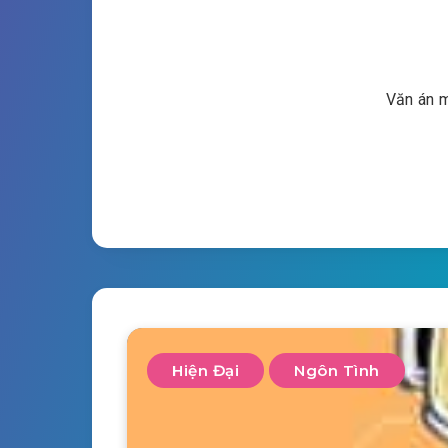
Văn án m
Hiện Đại
Ngôn Tình