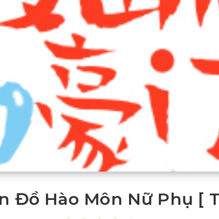
n Đồ Hào Môn Nữ Phụ [ T