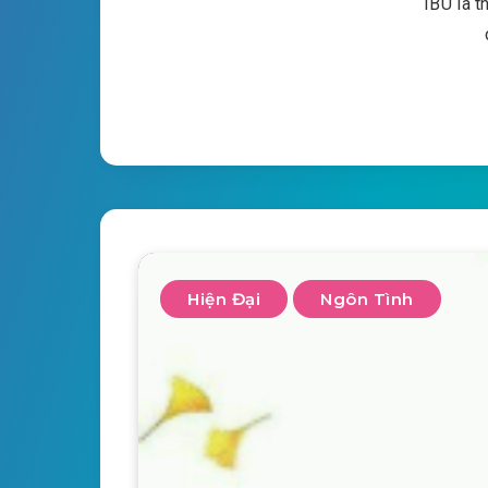
IBU là t
Hiện Đại
Ngôn Tình