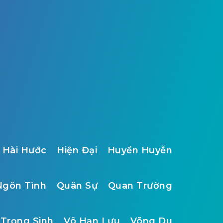
Hài Hước
Hiện Đại
Huyền Huyễn
Ngôn Tình
Quân Sự
Quan Trường
Trọng Sinh
Vô Hạn Lưu
Võng Du