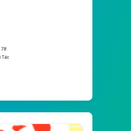
: 78
i Tác