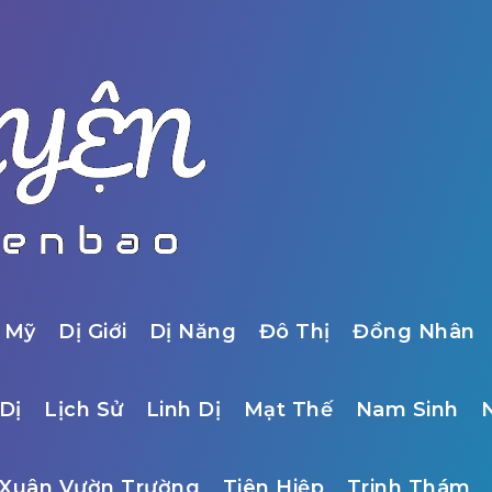
 Mỹ
Dị Giới
Dị Năng
Đô Thị
Đồng Nhân
Dị
Lịch Sử
Linh Dị
Mạt Thế
Nam Sinh
Xuân Vườn Trường
Tiên Hiệp
Trinh Thám