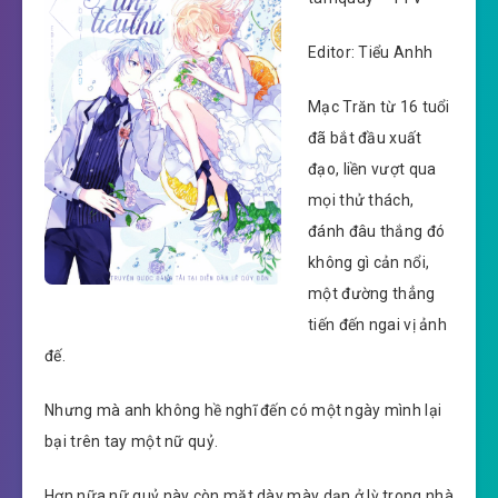
Editor: Tiểu Anhh
Mạc Trăn từ 16 tuổi
đã bắt đầu xuất
đạo, liền vượt qua
mọi thử thách,
đánh đâu thắng đó
không gì cản nổi,
một đường thẳng
tiến đến ngai vị ảnh
đế.
Nhưng mà anh không hề nghĩ đến có một ngày mình lại
bại trên tay một nữ quỷ.
Hơn nữa nữ quỷ này còn mặt dày mày dạn ở lỳ trong nhà