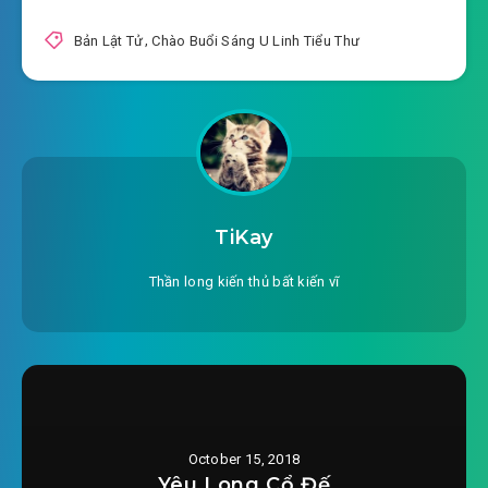
Bản Lật Tử
,
Chào Buổi Sáng U Linh Tiểu Thư
TiKay
Thần long kiến thủ bất kiến vĩ
October 15, 2018
Yêu Long Cổ Đế