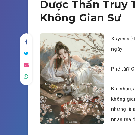
Dược Thần Truy T
Không Gian Sư
Xuyên việ
ngày!
Phế tài? C
Khi nhục,
không gian
nhưng là 
nhân tha đ