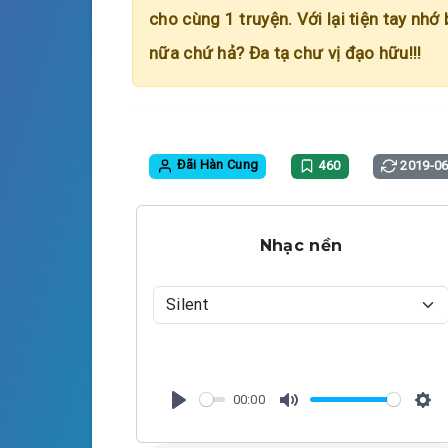
cho cùng 1 truyện. Với lại tiện tay nhớ
nữa chứ hả? Đa tạ chư vị đạo hữu!!!
Đãi Hàn Cung
460
2019-06
Nhạc nền
00:00
P
M
S