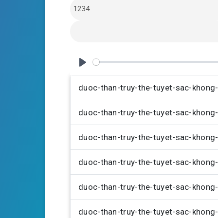
l
u
e
a
t
t
y
e
t
i
n
g
P
s
l
duoc-than-truy-the-tuyet-sac-khon
a
duoc-than-truy-the-tuyet-sac-khon
y
duoc-than-truy-the-tuyet-sac-khon
duoc-than-truy-the-tuyet-sac-khon
duoc-than-truy-the-tuyet-sac-khon
duoc-than-truy-the-tuyet-sac-khon