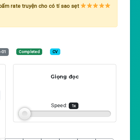
 bấm rate truyện cho có tí sao sẹt
-01
Completed
CV
Giọng đọc
Speed:
1
x