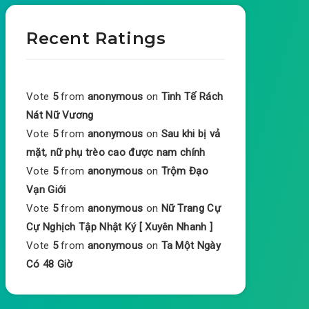
Recent Ratings
Vote
5
from
anonymous
on
Tinh Tế Rách
Nát Nữ Vương
Vote
5
from
anonymous
on
Sau khi bị vả
mặt, nữ phụ trèo cao được nam chính
Vote
5
from
anonymous
on
Trộm Đạo
Vạn Giới
Vote
5
from
anonymous
on
Nữ Trang Cự
Cự Nghịch Tập Nhật Ký [ Xuyên Nhanh ]
Vote
5
from
anonymous
on
Ta Một Ngày
Có 48 Giờ