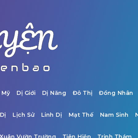
 Mỹ
Dị Giới
Dị Năng
Đô Thị
Đồng Nhân
Dị
Lịch Sử
Linh Dị
Mạt Thế
Nam Sinh
Xuân Vườn Trường
Tiên Hiệp
Trinh Thám