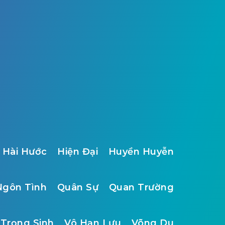
Hài Hước
Hiện Đại
Huyền Huyễn
Ngôn Tình
Quân Sự
Quan Trường
Trọng Sinh
Vô Hạn Lưu
Võng Du