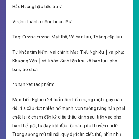
Hắc Hoàng hậu tiệc trà √
Vương thành cuồng hoan lễ √
Tag: Cường cường, Mạt thế, Vô hạn lưu, Thăng cấp lưu
Từ khóa tìm kiếm: Vai chính: Mạc Tiểu Nghiêu ┃ vai phụ:
Khương Yển ┃ cái khác: Sinh tồn lưu, vô hạn lưu, phó
bản, trò chơi
*Nhận xét tác phẩm:
Mạc Tiểu Nghiêu 24 tuổi năm bổn mạng một ngày nào
đó, địa cầu đột nhiên nổ mạnh, vốn tưởng rằng hẳn phải
chết lại ở chạm đến kỳ diệu thấu kính sau, tiến vào phó
bản thế giới, từ đây bắt đầu rồi nàng du thuyền chi lữ.
Trong sương mù tái nói, quỷ dị đoàn xiếc thú, nhìn như