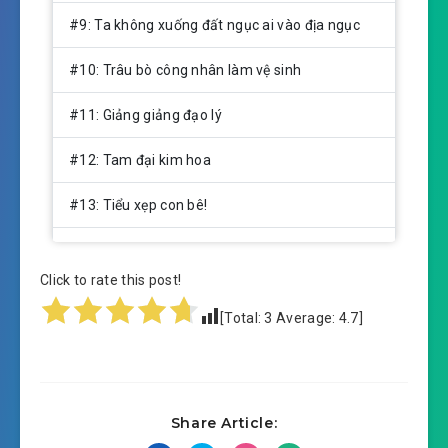
#9: Ta không xuống đất ngục ai vào địa ngục
#10: Trâu bò công nhân làm vệ sinh
#11: Giảng giảng đạo lý
#12: Tam đại kim hoa
#13: Tiểu xẹp con bê!
#14: Chứa được thật lớn một đống tường!
Click to rate this post!
#15: Thấy gia trưởng
[Total:
3
Average:
4.7
]
#16: Huyết La Đường
#17: Cho lão công đến cái sao sao cộc!
Share Article:
#18: Ba kim hoa dây dưa