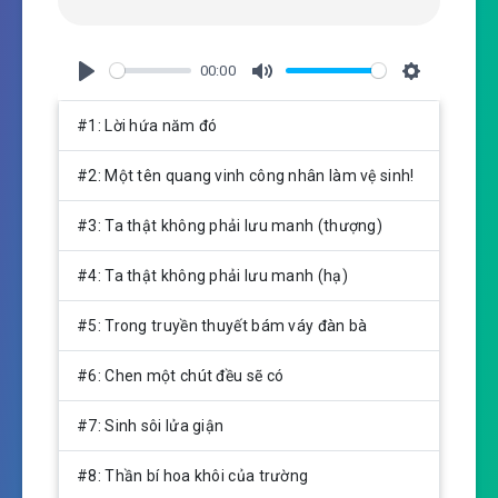
00:00
P
M
S
l
u
e
#1: Lời hứa năm đó
a
t
t
y
e
t
#2: Một tên quang vinh công nhân làm vệ sinh!
i
n
#3: Ta thật không phải lưu manh (thượng)
g
s
#4: Ta thật không phải lưu manh (hạ)
#5: Trong truyền thuyết bám váy đàn bà
#6: Chen một chút đều sẽ có
#7: Sinh sôi lửa giận
#8: Thần bí hoa khôi của trường