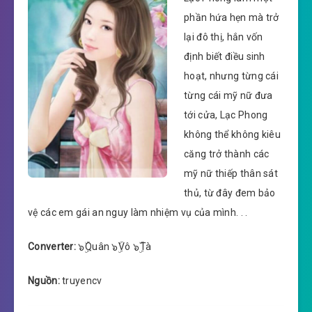
phần hứa hẹn mà trở
lại đô thị, hắn vốn
định biết điều sinh
hoạt, nhưng từng cái
từng cái mỹ nữ đưa
tới cửa, Lạc Phong
không thể không kiêu
căng trở thành các
mỹ nữ thiếp thân sát
thủ, từ đây đem bảo
vệ các em gái an nguy làm nhiệm vụ của mình. . .
Converter:
๖ۣۜQuân ๖ۣۜVô ๖ۣۜTà
Nguồn:
truyencv