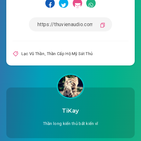
#19: Trinh tiết cho chó ăn
#20: Lôi Phong!
#21: Ta thực sự là Lôi Phong
#22: Diệt chính là
Lạc Vũ Thần
,
Thần Cấp Hộ Mỹ Sát Thủ
#23: Ta còn có thể đánh người (thượng)
#24: Ta còn có thể đánh người (trung)
#25: Ta còn có thể đánh người (hạ)
#26: Kỳ thực ta am hiểu nhất giết người
TiKay
#27: Hứa Tiểu Phàm mời
Thần long kiến thủ bất kiến vĩ
#28: Bởi vì dung mạo ngươi soái