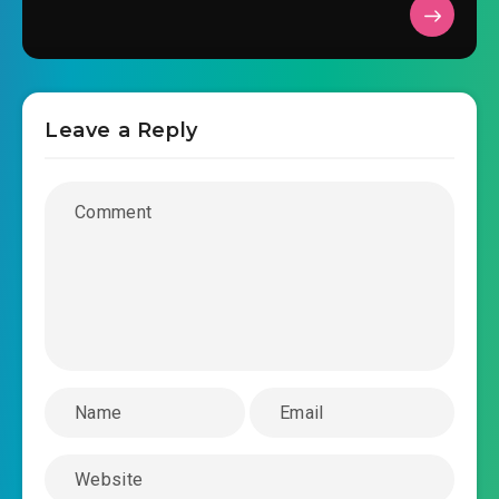
#39: Một tháng bên trong, Tống gia tất vong!
(thượng)
#40: Một tháng bên trong, Tống gia tất vong!
Leave a Reply
(hạ)
#41: Giáo khánh đêm trước
#42: Xúc tiến cảm tình?
#43: Sở Tiểu Diệp
#44: Chuyện cũ (thượng)
#45: Chuyện cũ (hạ)
#46: Đắc ý không được bao lâu
#47: Quen thuộc ánh mắt