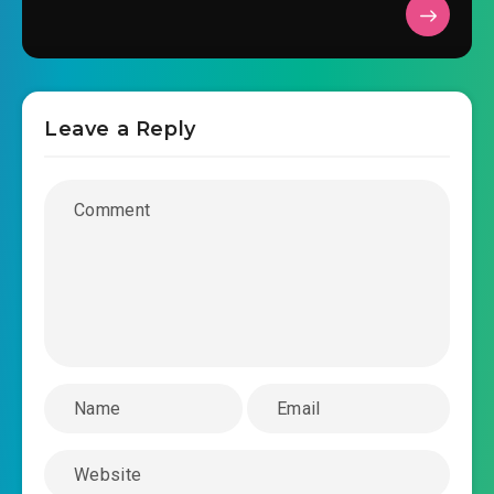
#38: Chương 38 hoặc là gả, hoặc là đương ni cô
#39: Chương 39 đi Bồ gia thôn
Leave a Reply
#40: Chương 40 chọc người ngại
#41: Chương 41 bản vẽ
#42: Chương 42 ngươi cút cho ta đi ra ngoài
#43: Chương 43 tức chết người không đền
mạng
#44: Chương 44 chúng ta đều là người văn
minh
#45: Chương 45 đồng sinh chi giới