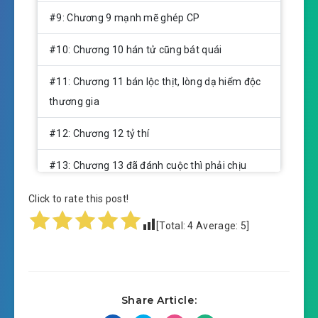
#9: Chương 9 mạnh mẽ ghép CP
#10: Chương 10 hán tử cũng bát quái
#11: Chương 11 bán lộc thịt, lòng dạ hiểm độc
thương gia
#12: Chương 12 tỷ thí
#13: Chương 13 đã đánh cuộc thì phải chịu
thua
Click to rate this post!
#14: Chương 14 mua xiêm y, phiếm toan
[Total:
4
Average:
5
]
#15: Chương 15 chọn mua, nấu cái lẩu
#16: Chương 16 sửa miệng tiểu A Kiều
Share Article:
#17: Chương 17 mẹ con tâm sự