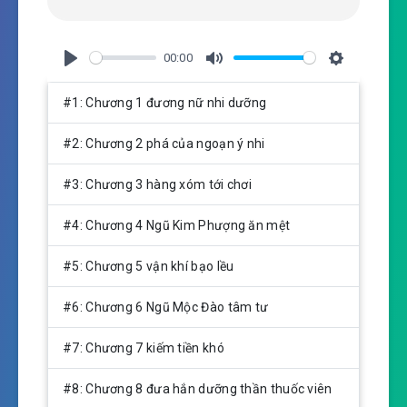
00:00
P
M
S
l
u
e
#1: Chương 1 đương nữ nhi dưỡng
a
t
t
y
e
t
#2: Chương 2 phá của ngoạn ý nhi
i
n
#3: Chương 3 hàng xóm tới chơi
g
s
#4: Chương 4 Ngũ Kim Phượng ăn mệt
#5: Chương 5 vận khí bạo lều
#6: Chương 6 Ngũ Mộc Đào tâm tư
#7: Chương 7 kiếm tiền khó
#8: Chương 8 đưa hắn dưỡng thần thuốc viên