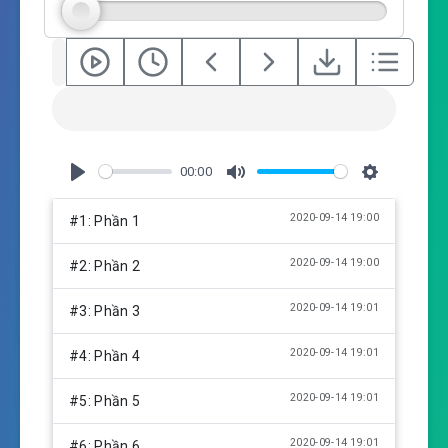
s
00:00
P
M
S
l
u
e
2020-09-14 19:00
#1: Phần 1
a
t
t
y
e
t
2020-09-14 19:00
#2: Phần 2
i
n
2020-09-14 19:01
#3: Phần 3
g
s
2020-09-14 19:01
#4: Phần 4
2020-09-14 19:01
#5: Phần 5
2020-09-14 19:01
#6: Phần 6