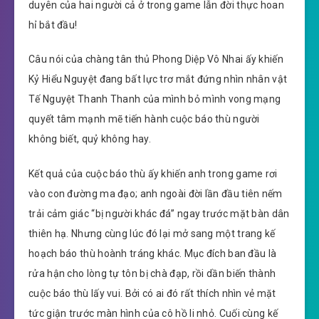
duyên của hai người cả ở trong game lẫn đời thực hoan
hỉ bắt đầu!
Câu nói của chàng tân thủ Phong Diệp Vô Nhai ấy khiến
Kỷ Hiểu Nguyệt đang bất lực trơ mắt đứng nhìn nhân vật
Tế Nguyệt Thanh Thanh của mình bỏ mình vong mạng
quyết tâm mạnh mẽ tiến hành cuộc báo thù người
không biết, quỷ không hay.
Kết quả của cuộc báo thù ấy khiến anh trong game rơi
vào con đường ma đạo; anh ngoài đời lần đầu tiên nếm
trải cảm giác “bị người khác đá” ngay trước mặt bàn dân
thiên hạ. Nhưng cùng lúc đó lại mở sang một trang kế
hoạch báo thù hoành tráng khác. Mục đích ban đầu là
rửa hận cho lòng tự tôn bị chà đạp, rồi dần biến thành
cuộc báo thù lấy vui. Bởi có ai đó rất thích nhìn vẻ mặt
tức giận trước màn hình của cô hồ li nhỏ. Cuối cùng kế