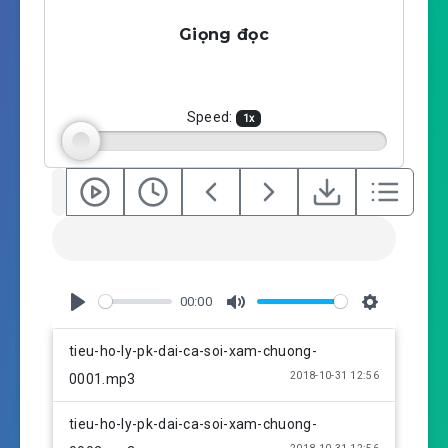
a
t
t
Giọng đọc
y
e
t
i
n
g
Speed:
1
x
s
00:00
P
M
S
l
u
e
tieu-ho-ly-pk-dai-ca-soi-xam-chuong-
a
t
t
2018-10-31 12:56
0001.mp3
y
e
t
i
tieu-ho-ly-pk-dai-ca-soi-xam-chuong-
n