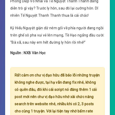
Phong Diệp Vô Nhai và Tế Nguyệt Thanh Thanh đang
diễn trò gì vậy? Trước ly hôn, sau đó lại cưỡng hôn. Dĩ
nhiên Tế Nguyệt Thanh Thanh thua là cái chắc!
Kỷ Hiểu Nguyệt giận dữ ném gối về phía người đang ngồi
trên ghế sô pha vui vẻ lên mạng, Tề Hạo ngẩng đầu cười:
“Bà xã, sau này em hết đường ly hôn rồi nhé!”
Nguồn : NXB Văn Học
Rất cảm ơn chư vị đạo hữu đã báo lỗi những truyện
không nghe được, tại hạ vẫn đang fix nhé, không
có quên đâu, đôi khi cái script nó đăng thêm 1 cái
post mới nên chư vị đạo hữu nhớ xài chức năng
search trên website nhé, nhiều khi có 2, 3 posts
cho cùng 1 truyện. Với lại tiện tay nhớ bấm rate