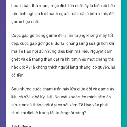
hoạch báo thù mang mục đích lớn nhất ấy là biến cô tiểu
tiên tinh nghịch trở thành người mãi mãi ở bên mình, đời
game hợp nhất.
Cuộc gặp gỡ trong game để lại ấn tượng không mấy tốt
đẹp, cuộc gặp gỡ ngoài đời lại chẳng sáng sủa gì hơn khi
mà Tề Hạo hội đủ những điều kiện mà Hiểu Nguyệt căm
ghét và đã thẳng thắn đặt ra khi tìm hiểu một chàng trai
nào đó: Ấy là không thich người lăng nhăng, có quyền, lại
có tiền.
Sau những cuộc chạm trán nảy lửa giữa đời và game ấy
liệu cô hồ li nhỏ Kỷ Hiểu Nguyệt khoác lên mình tấm áo
cừu non có thắng nổi đại ca sói xám Tề Hạo vào phút
chót khi địch ở trong tối ta ở ngoài sáng?
Trích đoạn