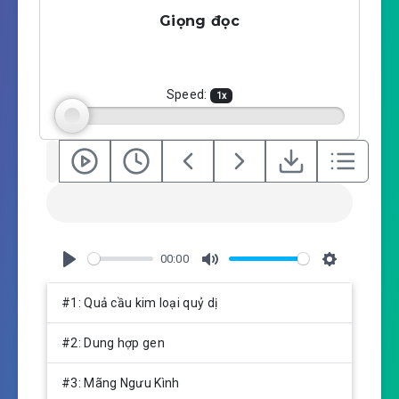
a
t
t
Giọng đọc
y
e
t
i
n
g
Speed:
1
x
s
00:00
P
M
S
l
u
e
#1: Quả cầu kim loại quỷ dị
a
t
t
y
e
t
#2: Dung hợp gen
i
n
#3: Mãng Ngưu Kình