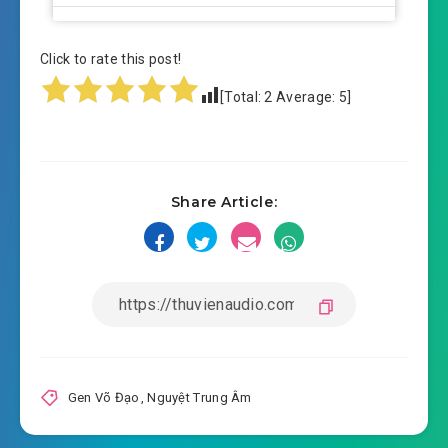
#14: Phòng chiến đấu giả lập
Click to rate this post!
#15: Xếp hạng
[Total:
2
Average:
5
]
#16: Chọn lựa võ học
#17: Nhiệm vụ
Share Article:
#18: Bạch gia
#19: Ba ngày
#20: Lâm Phong xuất thủ
#21: Mua sắm võ học
#22: Tuyệt đối khống chế
Gen Võ Đạo
,
Nguyệt Trung Âm
#23: Loa Toàn Kình