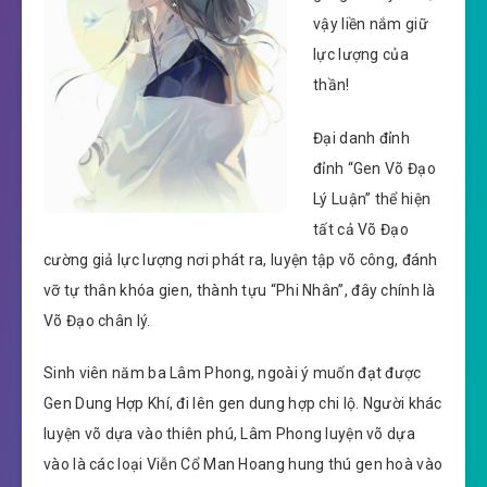
vậy liền nắm giữ
lực lượng của
thần!
Đại danh đỉnh
đỉnh “Gen Võ Đạo
Lý Luận” thể hiện
tất cả Võ Đạo
cường giả lực lượng nơi phát ra, luyện tập võ công, đánh
vỡ tự thân khóa gien, thành tựu “Phi Nhân”, đây chính là
Võ Đạo chân lý.
Sinh viên năm ba Lâm Phong, ngoài ý muốn đạt được
Gen Dung Hợp Khí, đi lên gen dung hợp chi lộ. Người khác
luyện võ dựa vào thiên phú, Lâm Phong luyện võ dựa
vào là các loại Viễn Cổ Man Hoang hung thú gen hoà vào