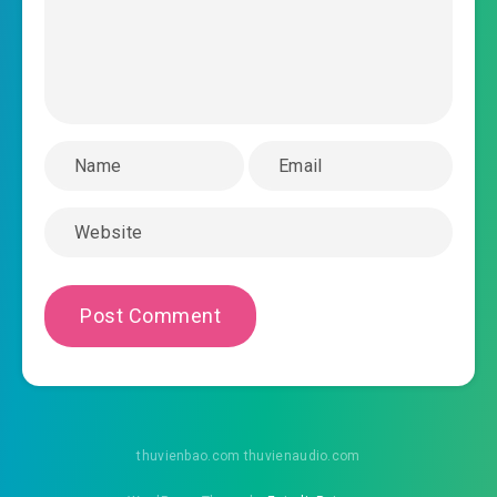
#44: Quyết chiến
#45: Hỗn chiến (Canh 2)
#46: Chú ý (Canh 3, đoan ngọ tăng thêm)
#47: Cạnh tranh
#48: Yêu
#49: Hung thú Vương giả
#50: Tử chiến không lùi
#51: Chém
#52: Nguy cơ sớm tối
thuvienbao.com thuvienaudio.com
#53: Thủy Nguyên Sinh cái chết