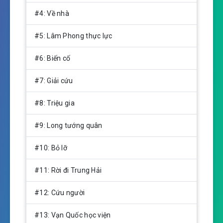
g
s
#4: Về nhà
#5: Lâm Phong thực lực
#6: Biến cố
#7: Giải cứu
#8: Triệu gia
#9: Long tướng quân
#10: Bỏ lỡ
#11: Rời đi Trung Hải
#12: Cứu người
#13: Vạn Quốc học viện