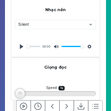
Nhạc nền
00:00
P
M
S
l
u
e
a
t
t
Giọng đọc
y
e
t
i
n
g
Speed:
1
x
s