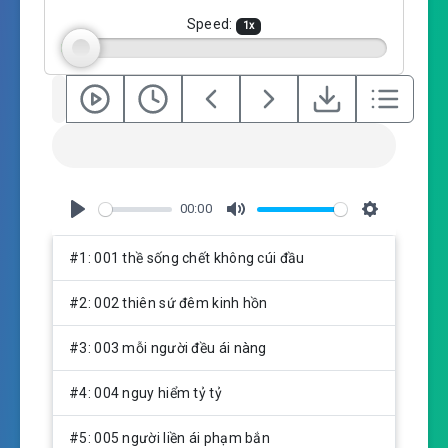
g
Speed:
1
x
s
00:00
P
M
S
l
u
e
#1: 001 thề sống chết không cúi đầu
a
t
t
y
e
t
#2: 002 thiên sứ đêm kinh hồn
i
n
#3: 003 mỗi người đều ái nàng
g
s
#4: 004 nguy hiểm tỷ tỷ
#5: 005 người liền ái phạm bắn