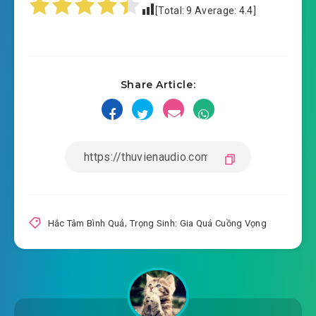
[Total:
9
Average:
4.4
]
#16: 016 thuần khiết tiểu bạch hoa
#17: 017 tốt nhất con rối thân
Share Article:
#18: 018 mỗi người đều muốn
#19: 019 ai so với ai khác được sủng ái
#20: 020 chỉ đối nàng có cảm
#21: 021 tinh anh thức dây dưa
#22: 022 lần đầu tiên giao phong
Hắc Tâm Bình Quả
,
Trọng Sinh: Gia Quá Cuồng Vọng
#23: 023 nàng là đại gia
#24: 024 thuần lang phương pháp
#25: 025 thiện lương tỷ tỷ