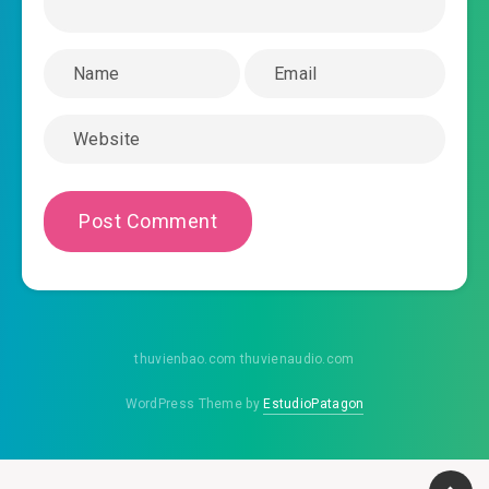
#46: 046 cùng nhau ăn cơm đi
#47: 047 sinh vương bát năng lực
#48: 048 cẩu huyết một đao + nhập V thông
cáo
#49: 049 nguy cơ như thủy triều
#50: 050 liều chết không nhận trướng
#51: V1 ác ý
thuvienbao.com thuvienaudio.com
#52: V2 luyến ái
WordPress Theme by
EstudioPatagon
#53: V3 thiên sứ
#54: V4 trang thần