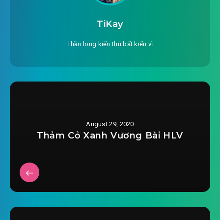
#26: 026 ích kỷ tỷ tỷ
TiKay
#27: 027 cao thượng một quỳ
Thần long kiến thủ bất kiến vĩ
#28: 028 thiên sứ mạnh nhất thuẫn
#29: 029 hai người là tuyệt phối
#30: 030 mỗi người đều có độc
August 29, 2020
#31: 031 rốt cuộc tìm được rồi
Thảm Cỏ Xanh Vương Bài HLV
#32: 032 công tác công tác trung
#33: 033 hà tất lúc trước đâu
#34: 034 năm đó chân tướng
#35: 035 muộn tới hy vọng