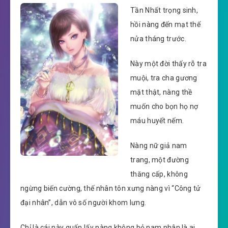
Tần Nhất trọng sinh,
hồi nàng đến mạt thế
nửa tháng trước.
Này một đời thấy rõ tra
muội, tra cha gương
mặt thật, nàng thề
muốn cho bọn họ nợ
máu huyết nếm.
Nàng nữ giả nam
trang, một đường
thăng cấp, không
ngừng biến cường, thế nhân tôn xưng nàng vì “Công tử
đại nhân”, dẫn vô số người khom lưng.
Chỉ là cái này quấn lấy nàng không bỏ nam nhân là ai,