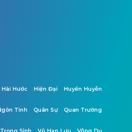
Hài Hước
Hiện Đại
Huyền Huyễn
Ngôn Tình
Quân Sự
Quan Trường
Trọng Sinh
Vô Hạn Lưu
Võng Du