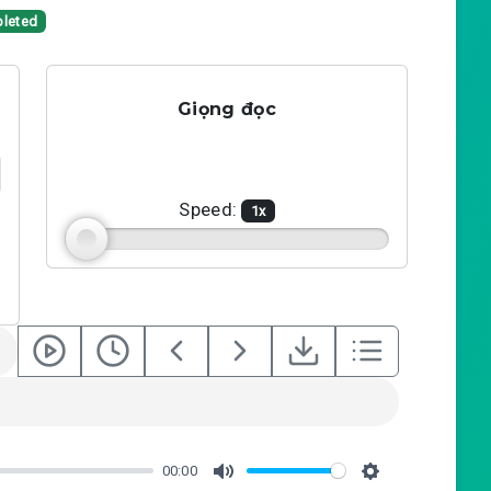
leted
Giọng đọc
Speed:
1
x
00:00