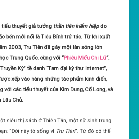
à tiểu thuyết giả tưởng
thần tiên kiếm hiệp
do
ắc bén mới nổi là Tiêu Đỉnh trứ tác. Từ khi xuất
năm 2003, Tru Tiên đã gây một làn sóng lớn
học Trung Quốc, cùng với “
Phiêu Miểu Chi Lữ
“,
 Truyền Kỳ” tề danh “Tam đại kỳ thư Internet”,
được xếp vào hàng những tác phẩm kinh điển,
 với các tiểu thuyết của Kim Dung, Cổ Long, và
 Lâu Chủ.
t siêu thị sách ở Thiên Tân, một nữ sinh trung
bạn: “Đời này tớ sống vì
Tru Tiên
“. Từ đó có thể