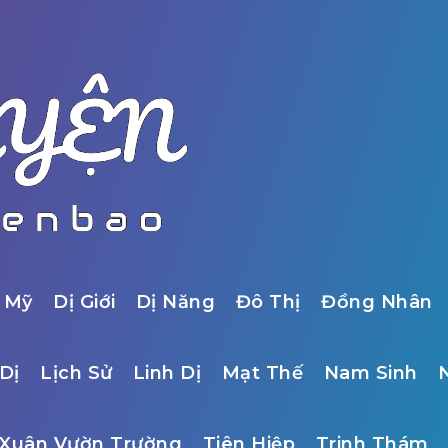
 Mỹ
Dị Giới
Dị Năng
Đô Thị
Đồng Nhân
Dị
Lịch Sử
Linh Dị
Mạt Thế
Nam Sinh
Xuân Vườn Trường
Tiên Hiệp
Trinh Thám