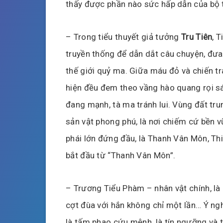
thấy được phần nào sức hấp dẫn của bộ t
– Trong tiểu thuyết giả tưởng
Tru Tiên
, 
truyền thống để dẫn dắt câu chuyện, đưa
thế giới quỷ ma. Giữa máu đỏ và chiến tr
hiện đều đem theo vầng hào quang rọi sá
đang mạnh, tà ma tránh lui. Vùng đất trun
sản vật phong phú, là nơi chiếm cứ bền v
phái lớn đứng đầu, là Thanh Vân Môn, T
bắt đầu từ “Thanh Vân Môn”.
– Trương Tiểu Phàm – nhân vật chính, là
cợt đùa với hắn không chỉ một lần… Ý nghĩ
là tấm phao cứu mệnh, là tín ngưỡng và t