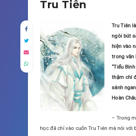
Tru Tiên
Tru Tiên l
ngòi bút s
hiện vào 
trong văn 
“Tiểu Binh
thậm chí 
sánh ngang
Hoàn Châu
– Trong mộ
học đã chỉ vào cuốn Tru Tiên mà nói với 