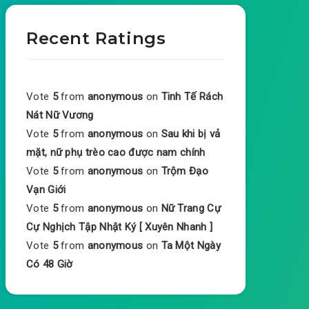
Recent Ratings
Vote
5
from
anonymous
on
Tinh Tế Rách
Nát Nữ Vương
Vote
5
from
anonymous
on
Sau khi bị vả
mặt, nữ phụ trèo cao được nam chính
Vote
5
from
anonymous
on
Trộm Đạo
Vạn Giới
Vote
5
from
anonymous
on
Nữ Trang Cự
Cự Nghịch Tập Nhật Ký [ Xuyên Nhanh ]
Vote
5
from
anonymous
on
Ta Một Ngày
Có 48 Giờ